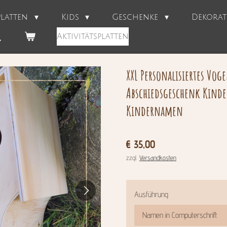
splatten
Kids
Geschenke
Dekora
Aktivitätsplatten
XXL Personalisiertes Vog
Abschiedsgeschenk Kinde
Kindernamen
€ 35,00
zzgl.
Versandkosten
Ausführung