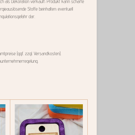
lich als Dekoration verkauft; Produkt kann scharfe
rgieauslösende Stoffe beinhalten; eventuell
ngulationsgefahr dar.
tpreise (ggf. zzgl. Versandkosten).
inunternehmerregelung.