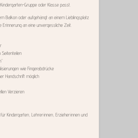
 Kindergarten-Gruppe oder Klasse passt.
dem Balkon oder aufgehängt an einem Lieblingsplatz
e Erinnerung an eine unvergessliche Zeit.
r
Seitenteilen
n“
lisierungen wie Fingerabdrücke
er Handschrift möglich
llen Verzieren
ür Kindergarten, Lehrer:innen, Erzieher:innen und