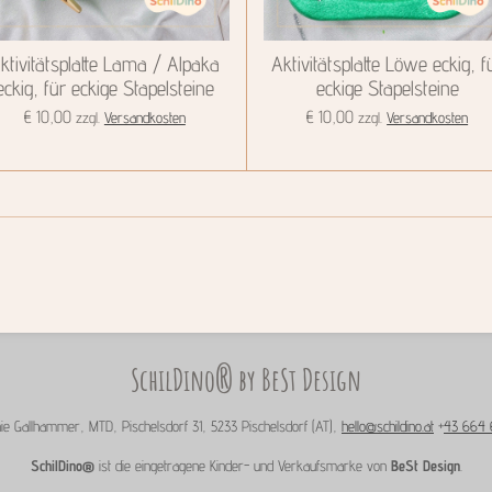
ktivitätsplatte Lama / Alpaka
Aktivitätsplatte Löwe eckig, f
eckig, für eckige Stapelsteine
eckige Stapelsteine
€ 10,00
€ 10,00
zzgl.
Versandkosten
zzgl.
Versandkosten
SchilDino® by BeSt Design
nie Gallhammer, MTD, Pischelsdorf 31, 5233 Pischelsdorf (AT),
hello@schildino.at
+
43 664 6
SchilDino®
ist die eingetragene Kinder- und Verkaufsmarke von
BeSt Design
.