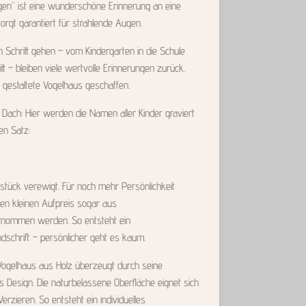
en“ ist eine wunderschöne Erinnerung an eine
gt garantiert für strahlende Augen.
 Schritt gehen – vom Kindergarten in die Schule
t – bleiben viele wertvolle Erinnerungen zurück.
 gestaltete Vogelhaus geschaffen.
m Dach: Hier werden die Namen aller Kinder graviert
n Satz:
stück verewigt. Für noch mehr Persönlichkeit
en kleinen Aufpreis sogar aus
rnommen werden. So entsteht ein
schrift – persönlicher geht es kaum.
ogelhaus aus Holz überzeugt durch seine
 Design. Die naturbelassene Oberfläche eignet sich
rzieren. So entsteht ein individuelles