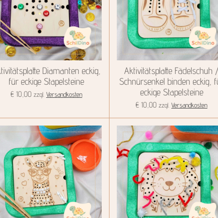
tivitätsplatte Diamanten eckig,
Aktivitätsplatte Fädelschuh 
für eckige Stapelsteine
Schnürsenkel binden eckig, f
eckige Stapelsteine
€ 10,00
zzgl.
Versandkosten
€ 10,00
zzgl.
Versandkosten