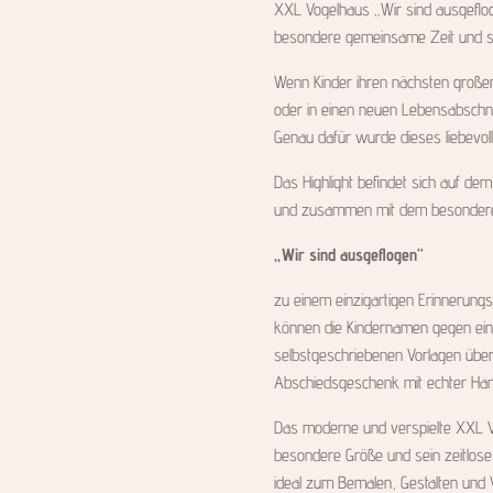
XXL Vogelhaus „Wir sind ausgeflog
besondere gemeinsame Zeit und sor
Wenn Kinder ihren nächsten großen
oder in einen neuen Lebensabschnit
Genau dafür wurde dieses liebevoll
Das Highlight befindet sich auf de
und zusammen mit dem besondere
„Wir sind ausgeflogen“
zu einem einzigartigen Erinnerungs
können die Kindernamen gegen ein
selbstgeschriebenen Vorlagen übe
Abschiedsgeschenk mit echter Hand
Das moderne und verspielte XXL V
besondere Größe und sein zeitloses
ideal zum Bemalen, Gestalten und Ve