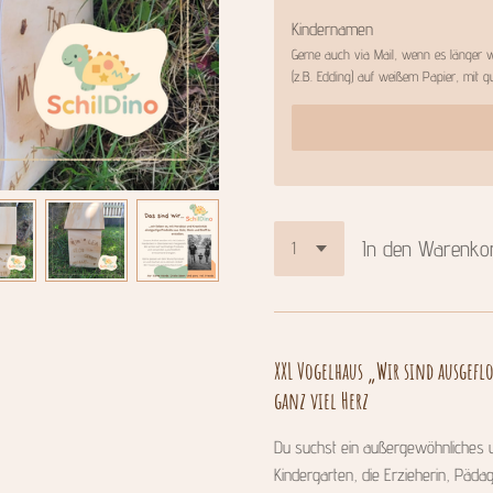
Kindernamen
Gerne auch via Mail, wenn es länger w
(z.B. Edding) auf weißem Papier, mit gu
In den Warenko
XXL Vogelhaus „Wir sind ausgefl
ganz viel Herz
Du suchst ein außergewöhnliches 
Kindergarten, die Erzieherin, Päda