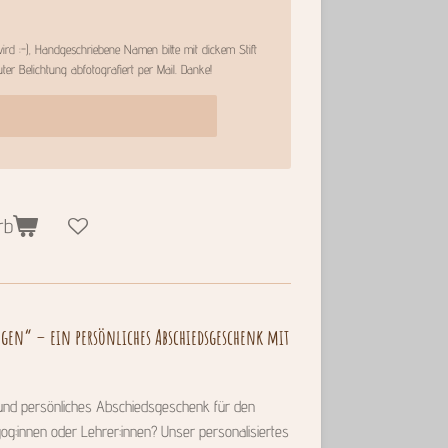
ird :-), Handgeschriebene Namen bitte mit dickem Stift
ter Belichtung abfotografiert per Mail. Danke!
rb
ogen“ – ein persönliches Abschiedsgeschenk mit
und persönliches Abschiedsgeschenk für den
gog:innen oder Lehrer:innen? Unser personalisiertes