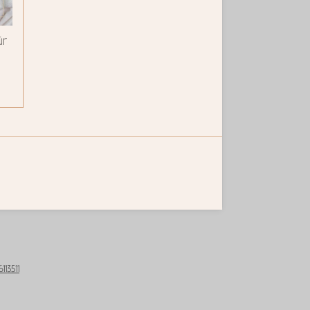
ür
113511