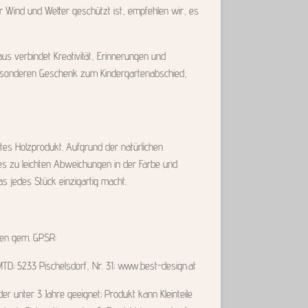
r Wind und Wetter geschützt ist, empfehlen wir, es
us verbindet Kreativität, Erinnerungen und
esonderen Geschenk zum Kindergartenabschied,
gtes Holzprodukt. Aufgrund der natürlichen
es zu leichten Abweichungen in der Farbe und
jedes Stück einzigartig macht.
nen gem. GPSR:
 MTD; 5233 Pischelsdorf, Nr. 31; www.best-design.at
der unter 3 Jahre geeignet; Produkt kann Kleinteile