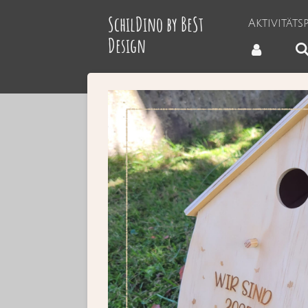
Zum
SchilDino by BeSt
Aktivität
Hauptinhalt
Design
springen