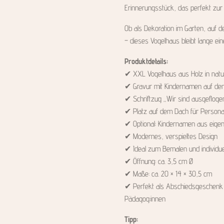
Erinnerungsstück, das perfekt zur
Ob als Dekoration im Garten, auf 
– dieses Vogelhaus bleibt lange ein
Produktdetails:
✔ XXL Vogelhaus aus Holz in natu
✔ Gravur mit Kindernamen auf den 
✔ Schriftzug „Wir sind ausgefloge
✔ Platz auf dem Dach für Persona
✔ Optional: Kindernamen aus eigen
✔ Modernes, verspieltes Design
✔ Ideal zum Bemalen und individue
✔ Öffnung: ca. 3,5 cm Ø
✔ Maße: ca. 20 × 14 × 30,5 cm
✔ Perfekt als Abschiedsgeschenk f
Pädagog:innen
Tipp: