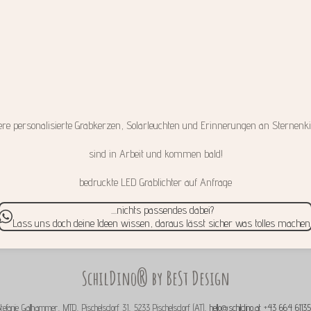
ere personalisierte Grabkerzen, Solarleuchten und Erinnerungen an Sternenk
sind in Arbeit und kommen bald!
bedruckte LED Grablichter auf Anfrage
....nichts passendes dabei?
Lass uns doch deine Ideen wissen, daraus lässt sicher was tolles machen
SchilDino® by BeSt Design
tefanie Gallhammer, MTD, Pischelsdorf 31, 5233 Pischelsdorf (AT),
hello@schildino.at
+
43 664 61135