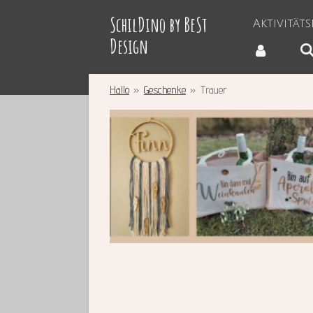
Zum
SchilDino by BeSt
Aktivität
Hauptinhalt
Design
springen
Hallo
»
Geschenke
»
Trauer