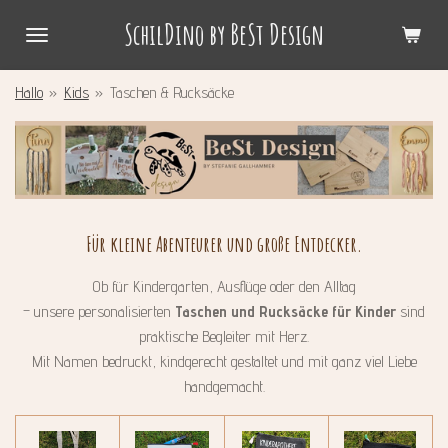
Zum
SchilDino by BeSt Design
Hauptinhalt
springen
Hallo
»
Kids
»
Taschen & Rucksäcke
Für kleine Abenteurer und große Entdecker.
Ob für Kindergarten, Ausflüge oder den Alltag
– unsere personalisierten
Taschen und Rucksäcke für Kinder
sind
praktische Begleiter mit Herz.
Mit Namen bedruckt, kindgerecht gestaltet und mit ganz viel Liebe
handgemacht.