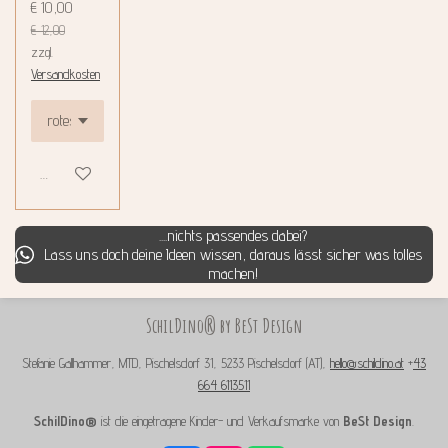
€ 10,00
€ 12,00
zzgl.
Versandkosten
Details anzeigen
....nichts passendes dabei?
Lass uns doch deine Ideen wissen, daraus lässt sicher was tolles
machen!
SchilDino® by BeSt Design
Stefanie Gallhammer, MTD, Pischelsdorf 31, 5233 Pischelsdorf (AT),
hello@schildino.at
+
43
664 6113511
SchilDino®
ist die eingetragene Kinder- und Verkaufsmarke von
BeSt Design
.