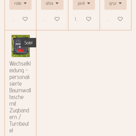
Details anzeigen
Details anzeigen
In den Warenkorb
Details anzeigen
Sale!
Wechselkl
eidung -
personali
sierte
Baumwoll
tasche
mit
Zugbänd
ern /
Turnbeut
el