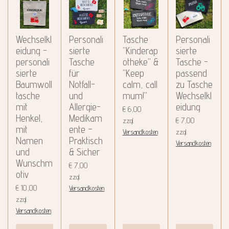
Wechselkl
Personali
Tasche
Personali
eidung -
sierte
"Kinderap
sierte
personali
Tasche
otheke" &
Tasche -
sierte
für
"Keep
passend
Baumwoll
Notfall-
calm, call
zu Tasche
tasche
und
mum!"
Wechselkl
mit
Allergie-
eidung
€ 6,00
Henkel,
Medikam
€ 7,00
zzgl.
mit
ente –
Versandkosten
zzgl.
Namen
Praktisch
Versandkosten
und
& Sicher
Wunschm
€ 7,00
otiv
zzgl.
€ 10,00
Versandkosten
zzgl.
Versandkosten