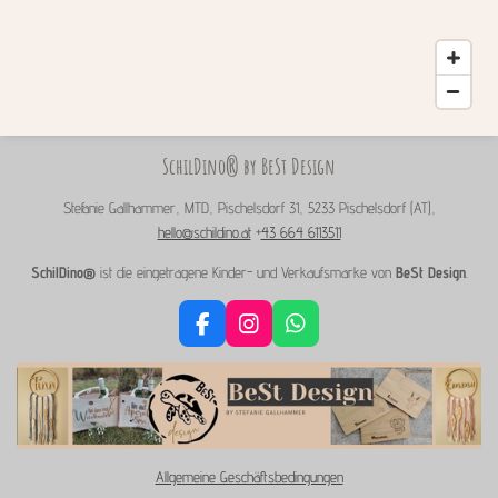
SchilDino® by BeSt Design
Stefanie Gallhammer, MTD, Pischelsdorf 31, 5233 Pischelsdorf (AT),
hello@schildino.at
+
43 664 6113511
SchilDino®
ist die eingetragene Kinder- und Verkaufsmarke von
BeSt Design
.
F
I
W
a
n
h
c
s
a
e
t
t
b
a
s
o
g
A
o
r
p
Allgemeine Geschäftsbedingungen
k
a
p