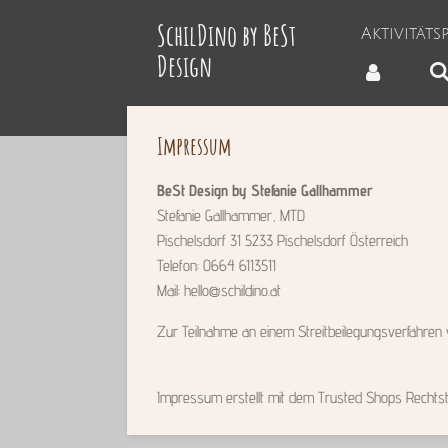
Zum
SchilDino by BeSt
Aktivität
Hauptinhalt
Design
springen
Impressum
BeSt Design by Stefanie Gallhammer
Stefanie Gallhammer, MTD
Pischelsdorf 31 5233 Pischelsdorf Österreich
Telefon: 0664 6113511
Mail: hello@schildino.at
Zur Teilnahme an einem Streitbeilegungsverfahren vor
Impressum erstellt mit dem Trusted Shops Rechtst