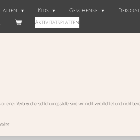
splatten
Kids
Geschenke
Dekora
Aktivitätsplatten
 einer Verbraucherschlichtungsstelle sind wir nicht verpflichtet und nicht berei
exter