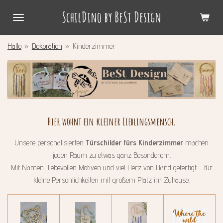
Zum
SchilDino by BeSt Design
Hauptinhalt
springen
Hallo
»
Dekoration
»
Kinderzimmer
Hier
wohnt
ein
kleiner
Lieblingsmensch.
Unsere personalisierten
Türschilder fürs Kinderzimmer
machen
jeden Raum zu etwas ganz Besonderem.
Mit Namen, liebevollen Motiven und viel Herz von Hand gefertigt – für
kleine Persönlichkeiten mit großem Platz im Zuhause.