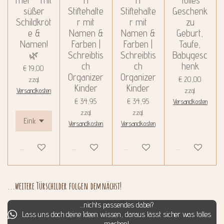
mer – mit
ri
ri
Tolles
süßer
Stiftehalte
Stiftehalte
Geschenk
Schildkröt
r mit
r mit
zu
e &
Namen &
Namen &
Geburt,
Namen!
Farben |
Farben |
Taufe,
🌿
Schreibtis
Schreibtis
Babygesc
ch
ch
henk
€ 19,00
Organizer
Organizer
€ 20,00
zzgl.
Kinder
Kinder
Versandkosten
zzgl.
€ 34,95
€ 34,95
Versandkosten
zzgl.
zzgl.
Versandkosten
Versandkosten
Details anzeigen
Details anzeigen
Details anzeigen
Details anzeigen
...weitere Türschilder folgen demnächst!
....nichts passendes dabei?
Lass uns doch deine Ideen wissen, daraus lässt sicher was tolles
machen!