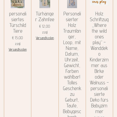
personali
Türhänge
Personali
Holz
siertes
r Zahnfee
sierter
Schriftzug
Türschild
Holz
„Where
€ 12,00
Tiere
Traumfän
the wild
zzgl.
ger,
ones
€ 15,00
Versandkosten
Loop, mit
play“ –
zzgl.
Name,
Wanddek
Versandkosten
Datum,
o
Uhrzeit,
Kinderzim
Gewicht,
mer aus
Farben
Birke
wählbar!
oder
Tolles
Walnuss –
Geschenk
personali
zu
sierte
Geburt,
Deko fürs
Taufe,
Babyzim
Babygesc
mer
henk