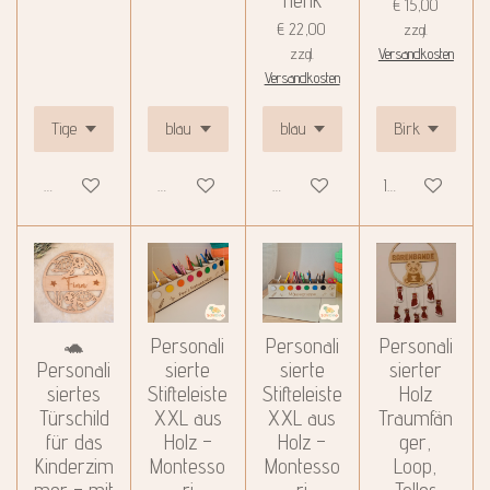
€ 15,00
€ 22,00
zzgl.
zzgl.
Versandkosten
Versandkosten
Details anzeigen
Details anzeigen
Details anzeigen
In den Warenko
🐢
Personali
Personali
Personali
Personali
sierte
sierte
sierter
siertes
Stifteleiste
Stifteleiste
Holz
Türschild
XXL aus
XXL aus
Traumfän
für das
Holz –
Holz –
ger,
Kinderzim
Montesso
Montesso
Loop,