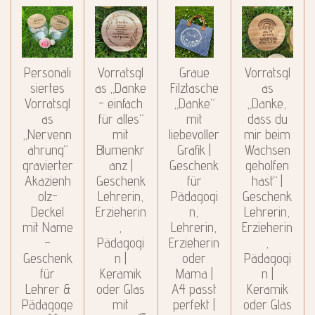
Personali
Vorratsgl
Graue
Vorratsgl
siertes
as „Danke
Filztasche
as
Vorratsgl
- einfach
„Danke“
„Danke,
as
für alles“
mit
dass du
„Nervenn
mit
liebevoller
mir beim
ahrung“
Blumenkr
Grafik |
Wachsen
gravierter
anz |
Geschenk
geholfen
Akazienh
Geschenk
für
hast“ |
olz-
Lehrerin,
Pädagogi
Geschenk
Deckel
Erzieherin
n,
Lehrerin,
mit Name
,
Lehrerin,
Erzieherin
–
Pädagogi
Erzieherin
,
Geschenk
n |
oder
Pädagogi
für
Keramik
Mama |
n |
Lehrer &
oder Glas
A4 passt
Keramik
Pädagoge
mit
perfekt |
oder Glas