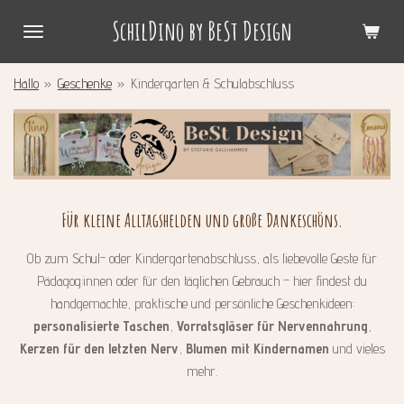
Zum
SchilDino by BeSt Design
Hauptinhalt
springen
Hallo
»
Geschenke
»
Kindergarten & Schulabschluss
Für
kleine
Alltagshelden
und
große
Dankeschöns.
Ob zum Schul- oder Kindergartenabschluss, als liebevolle Geste für
Pädagog:innen oder für den täglichen Gebrauch – hier findest du
handgemachte, praktische und persönliche Geschenkideen:
personalisierte Taschen
,
Vorratsgläser für Nervennahrung
,
Kerzen für den letzten Nerv
,
Blumen mit Kindernamen
und vieles
mehr.