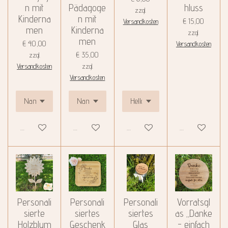
n mit
Pädagoge
hluss
zzgl.
Kinderna
n mit
€ 15,00
Versandkosten
men
Kinderna
zzgl.
men
€ 40,00
Versandkosten
€ 35,00
zzgl.
Versandkosten
zzgl.
Versandkosten
Details anzeigen
Details anzeigen
Details anzeigen
Details anzeigen
Personali
Personali
Personali
Vorratsgl
sierte
siertes
siertes
as „Danke
Holzblum
Geschenk
Glas
- einfach