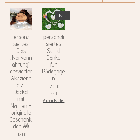
Neu
Personali
personali
siertes
siertes
Glas
Schild
„Nervenn
"Danke"
ahrung“
für
gravierter
Pädagoge
Akazienh
n
olz-
€ 20,00
Deckel
zzgl.
mit
Versandkosten
Namen –
originelle
Geschenki
dee 🎁
€ 12,00