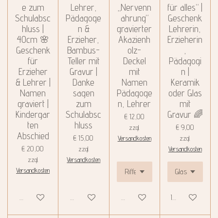
e zum
Lehrer,
„Nervenn
für alles“ |
Schulabsc
Pädagoge
ahrung“
Geschenk
hluss |
n &
gravierter
Lehrerin,
40cm 🌸
Erzieher,
Akazienh
Erzieherin
Geschenk
Bambus-
olz-
,
für
Teller mit
Deckel
Pädagogi
Erzieher
Gravur |
mit
n |
& Lehrer |
Danke
Namen
Keramik
Namen
sagen
Pädagoge
oder Glas
graviert |
zum
n, Lehrer
mit
Kindergar
Schulabsc
Gravur 🌈
€ 12,00
ten
hluss
€ 9,00
zzgl.
Abschied
€ 15,00
Versandkosten
zzgl.
€ 20,00
zzgl.
Versandkosten
zzgl.
Versandkosten
Versandkosten
Details anzeigen
Details anzeigen
Details anzeigen
In den Warenko