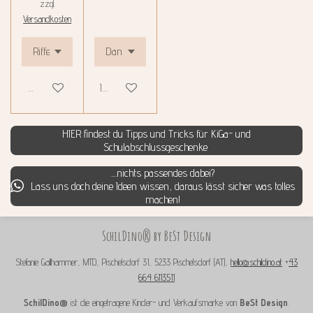
zzgl.
Versandkosten
Details anzeigen
In den Warenkorb
HIER findest du Tipps und Tricks für KiGa- und
Schulabschlussgeschenke
....nichts passendes dabei?
Lass uns doch deine Ideen wissen, daraus lässt sicher was tolles
machen!
SchilDino® by BeSt Design
Stefanie Gallhammer, MTD, Pischelsdorf 31, 5233 Pischelsdorf (AT),
hello@schildino.at
+
43
664 6113511
SchilDino®
ist die eingetragene Kinder- und Verkaufsmarke von
BeSt Design
.