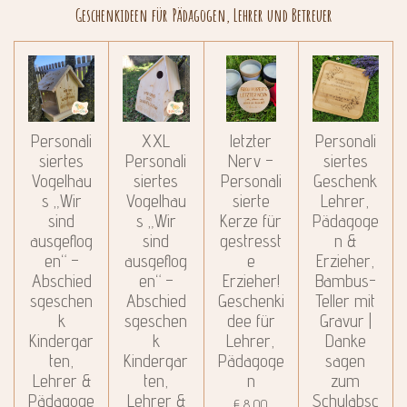
Geschenkideen für Pädagogen, Lehrer und Betreuer
Personali
XXL
letzter
Personali
siertes
Personali
Nerv –
siertes
Vogelhau
siertes
Personali
Geschenk
s „Wir
Vogelhau
sierte
Lehrer,
sind
s „Wir
Kerze für
Pädagoge
ausgeflog
sind
gestresst
n &
en“ –
ausgeflog
e
Erzieher,
Abschied
en“ –
Erzieher!
Bambus-
sgeschen
Abschied
Geschenki
Teller mit
k
sgeschen
dee für
Gravur |
Kindergar
k
Lehrer,
Danke
ten,
Kindergar
Pädagoge
sagen
Lehrer &
ten,
n
zum
Pädagoge
Lehrer &
Schulabsc
€ 8,00