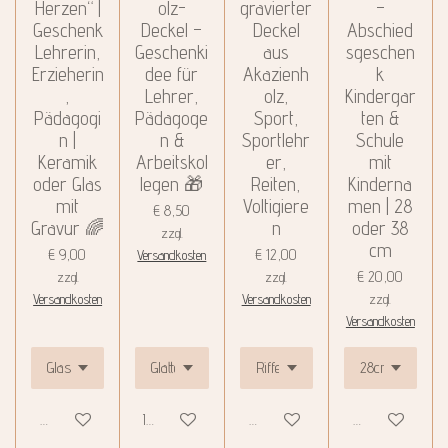
Herzen“ |
olz-
gravierter
–
Geschenk
Deckel –
Deckel
Abschied
Lehrerin,
Geschenki
aus
sgeschen
Erzieherin
dee für
Akazienh
k
,
Lehrer,
olz,
Kindergar
Pädagogi
Pädagoge
Sport,
ten &
n |
n &
Sportlehr
Schule
Keramik
Arbeitskol
er,
mit
oder Glas
legen 🎁
Reiten,
Kinderna
mit
Voltigiere
men | 28
€ 8,50
Gravur 🌈
n
oder 38
zzgl.
cm
€ 9,00
€ 12,00
Versandkosten
€ 20,00
zzgl.
zzgl.
Versandkosten
Versandkosten
zzgl.
Versandkosten
Details anzeigen
In den Warenkorb
Details anzeigen
Details anzeigen