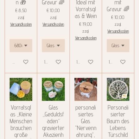
n 🎁
Gravur 🌈
Ideal mit
mit
Vorratsgl
Gravur 🌈
€ 8,50
€ 10,00
as & Wein
€ 10,00
zzgl.
zzgl.
€ 19,00
Versandkosten
Versandkosten
zzgl.
zzgl.
Versandkosten
Versandkosten
Details anzeigen
In den Warenkorb
In den Warenkorb
In den Warenko
Vorratsgl
Glas
personali
Personali
as „Kleine
„Geduldsf
siertes
sierter
Menschen
äden“
Glas
Baum des
brauchen
gravierter
"Nervenn
Lebens
große
Akazienh
ahrung",
Türschild