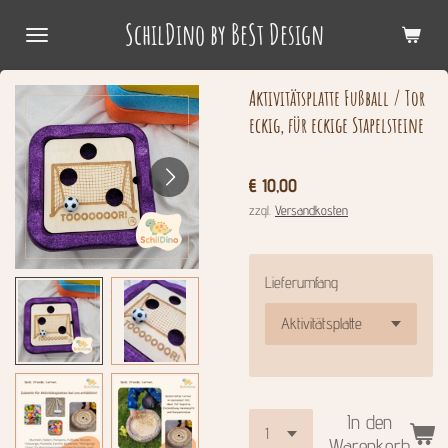
Zum
SchilDino by BeSt Design
Hauptinhalt
springen
Aktivitätsplatte Fußball / Tor
eckig, für eckige Stapelsteine
€ 10,00
zzgl.
Versandkosten
Lieferumfang
In den
Warenkorb