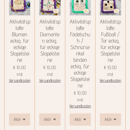
Aktivitätsp
Aktivitätsp
Aktivitätsp
Aktivitätsp
latte
latte
latte
latte
Blumen
Diamante
Fädelschu
Fußball /
eckig, für
n eckig,
h /
Tor eckig,
eckige
für eckige
Schnürse
für eckige
Stapelstei
Stapelstei
nkel
Stapelstei
ne
ne
binden
ne
eckig, für
€ 10,00
€ 10,00
€ 10,00
eckige
zzgl.
zzgl.
zzgl.
Stapelstei
Versandkosten
Versandkosten
Versandkosten
ne
€ 10,00
zzgl.
Versandkosten