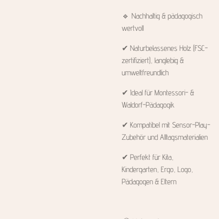
🔹 Nachhaltig & pädagogisch
wertvoll
✔ Naturbelassenes Holz (FSC-
zertifiziert), langlebig &
umweltfreundlich
✔ Ideal für Montessori- &
Waldorf-Pädagogik
✔ Kompatibel mit Sensor-Play-
Zubehör und Alltagsmaterialien
✔ Perfekt für Kita,
Kindergarten, Ergo, Logo,
Pädagogen & Eltern