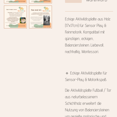
Eckige Aktivitätsplatte aus Holz
(17x17cm) für Sensor Play &
Feinmotorik. Kompatibel mit
günstigen, eckigen,
Balanciersteinen. Liebevoll,
nachhaltig, Montessori.
🔹 Eckige Aktivitätsplatte für
Sensor-Play & Motorikspaß
Die Aktivitätsplatte Fußball / Tor
aus naturbelassenem
Schichtholz erweitert die
Nutzung von Balanciersteinen
um gezielte motorische und