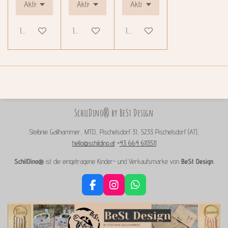
In den Warenkorb
In den Warenkorb
In den Warenkorb
SchilDino® by BeSt Design
Stefanie Gallhammer, MTD, Pischelsdorf 31, 5233 Pischelsdorf (AT),
hello@schildino.at
+
43 664 6113511
SchilDino®
ist die eingetragene Kinder- und Verkaufsmarke von
BeSt Design
.
F
I
W
a
n
h
c
s
a
e
t
t
b
a
s