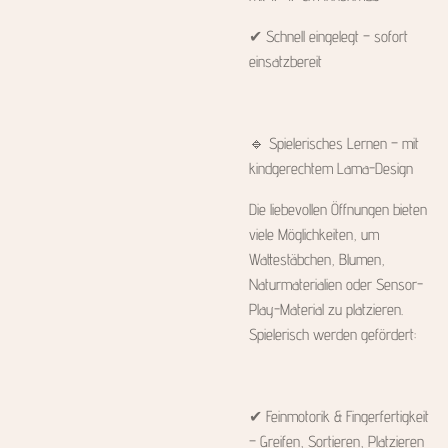
✔ Schnell eingelegt – sofort
einsatzbereit
🔹 Spielerisches Lernen – mit
kindgerechtem Lama-Design
Die liebevollen Öffnungen bieten
viele Möglichkeiten, um
Wattestäbchen, Blumen,
Naturmaterialien oder Sensor-
Play-Material zu platzieren.
Spielerisch werden gefördert:
✔ Feinmotorik & Fingerfertigkeit
– Greifen, Sortieren, Platzieren