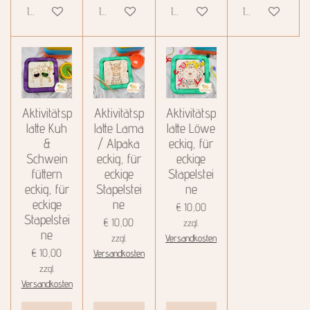
In den Warenkorb
In den Warenkorb
In den Warenkorb
In den Warenkor
Aktivitätsp
Aktivitätsp
Aktivitätsp
latte Kuh
latte Lama
latte Löwe
&
/ Alpaka
eckig, für
Schwein
eckig, für
eckige
füttern
eckige
Stapelstei
eckig, für
Stapelstei
ne
eckige
ne
€ 10,00
Stapelstei
€ 10,00
zzgl.
ne
zzgl.
Versandkosten
€ 10,00
Versandkosten
zzgl.
Versandkosten