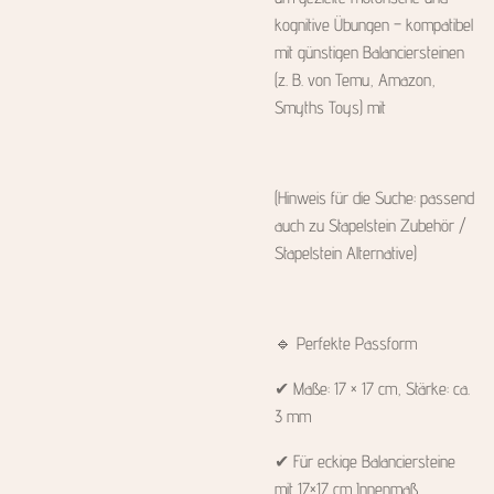
kognitive Übungen – kompatibel
mit günstigen Balanciersteinen
(z. B. von Temu, Amazon,
Smyths Toys) mit
(Hinweis für die Suche: passend
auch zu Stapelstein Zubehör /
Stapelstein Alternative)
🔹 Perfekte Passform
✔ Maße: 17 × 17 cm, Stärke: ca.
3 mm
✔ Für eckige Balanciersteine
mit 17×17 cm Innenmaß