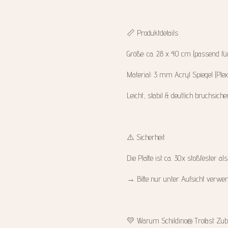
📏 Produktdetails
Größe: ca. 28 x 40 cm (passend fü
Material: 3 mm Acryl Spiegel (Plex
Leicht, stabil & deutlich bruchsiche
⚠️ Sicherheit
Die Platte ist ca. 30x stoßfester al
→ Bitte nur unter Aufsicht verwe
💛 Warum Schildino® Trofast Zub