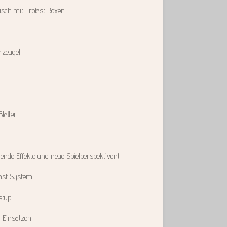
isch mit Trofast Boxen:
hrzeuge)
lätter
ende Effekte und neue Spielperspektiven!
fast System
etup:
t Einsätzen