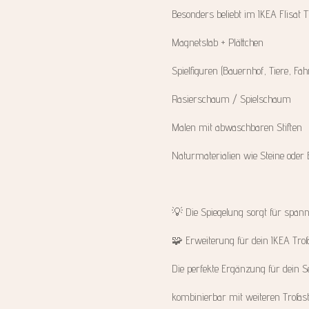
Besonders beliebt im IKEA Flisat T
Magnetstab + Plättchen
Spielfiguren (Bauernhof, Tiere, Fa
Rasierschaum / Spielschaum
Malen mit abwaschbaren Stiften
Naturmaterialien wie Steine oder B
💡 Die Spiegelung sorgt für spann
🧩 Erweiterung für dein IKEA Tro
Die perfekte Ergänzung für dein S
kombinierbar mit weiteren Trofas