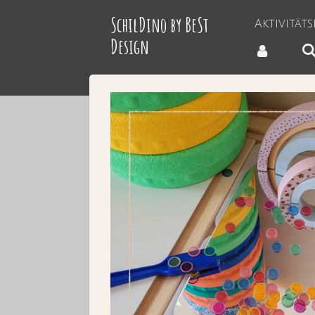
Zum
SchilDino by BeSt
Aktivität
Hauptinhalt
Design
springen