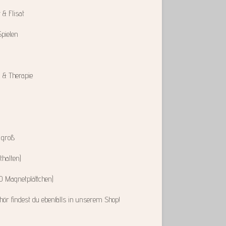
 & Flisat
Spielen
 & Therapie
" groß
thalten)
00 Magnetplättchen)
r findest du ebenfalls in unserem Shop!