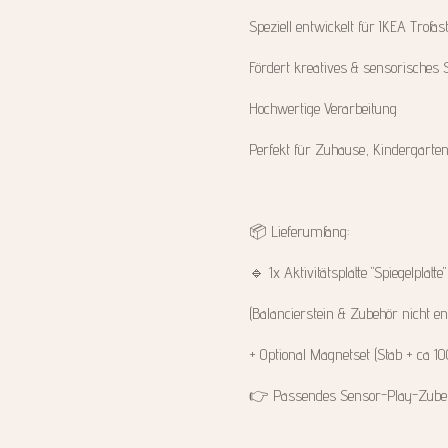
Speziell entwickelt für IKEA Trofast
Fördert kreatives & sensorisches 
Hochwertige Verarbeitung
Perfekt für Zuhause, Kindergarten
📦 Lieferumfang:
🔹 1x Aktivitätsplatte "Spiegelplatte
(Balancierstein & Zubehör nicht en
+ Optional Magnetset (Stab + ca 1
👉 Passendes Sensor-Play-Zubehö