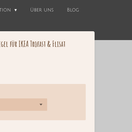
ation
Über uns
Blog
egel für IKEA Trofast & Flisat