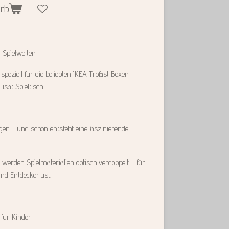
orb
t Spielwelten
speziell für die beliebten IKEA Trofast Boxen
isat Spieltisch.
egen – und schon entsteht eine faszinierende
e werden Spielmaterialien optisch verdoppelt – für
und Entdeckerlust.
 für Kinder