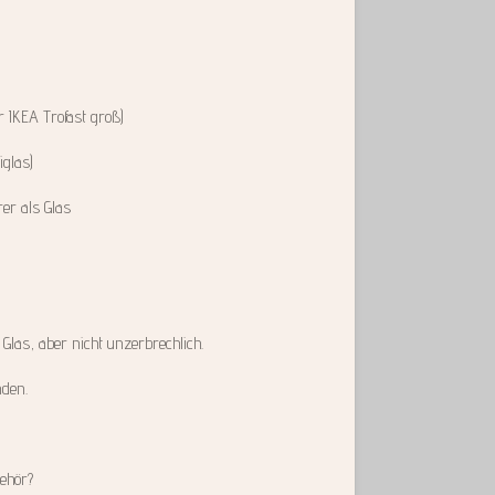
r IKEA Trofast groß)
iglas)
rer als Glas
s Glas, aber nicht unzerbrechlich.
nden.
ehör?