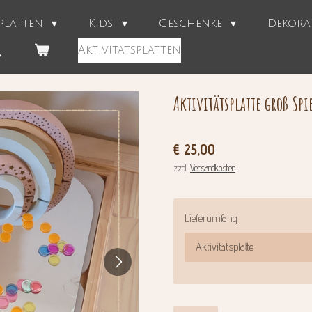
splatten
Kids
Geschenke
Dekor
Aktivitätsplatten
Aktivitätsplatte groß Spi
€ 25,00
zzgl.
Versandkosten
Lieferumfang