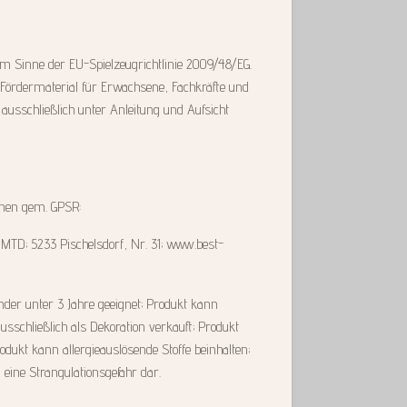
 im Sinne der EU-Spielzeugrichtlinie 2009/48/EG.
 Fördermaterial für Erwachsene, Fachkräfte und
ausschließlich unter Anleitung und Aufsicht
onen gem. GPSR:
, MTD; 5233 Pischelsdorf, Nr. 31; www.best-
inder unter 3 Jahre geeignet; Produkt kann
ausschließlich als Dekoration verkauft; Produkt
dukt kann allergieauslösende Stoffe beinhalten;
n eine Strangulationsgefahr dar.