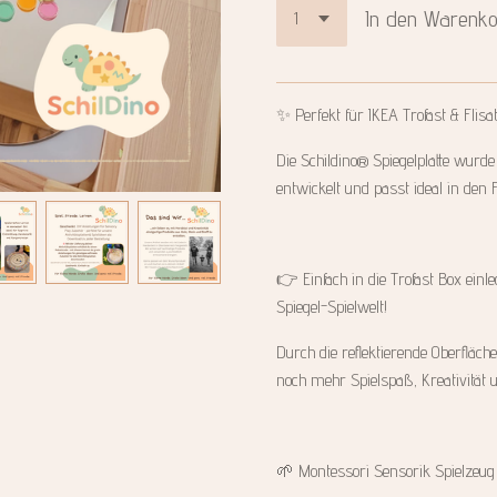
In den Warenk
✨ Perfekt für IKEA Trofast & Flisa
Die Schildino® Spiegelplatte wurde 
entwickelt und passt ideal in den Fl
👉 Einfach in die Trofast Box einl
Spiegel-Spielwelt!
Durch die reflektierende Oberfläch
noch mehr Spielspaß, Kreativität 
🌱 Montessori Sensorik Spielzeug