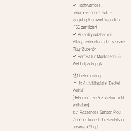
✔ Hochwertiges,
naturbelassenes Holz –
langlebig & umweltfreundlich
(FSC zertifiziert)
✔ Vielseitig nutzbar mit
Alltagsmaterialien oder Sensor-
Play-Zubehör
✔ Perfekt für Montessori- &
Waldorfpädagogik
📦 Lieferumfang:
🔹 1x Aktivitätsplatte "Deckel
Weltall"
(Balancierstein & Zubehör nicht
enthalten)
👉 Passendes Sensor-Play-
Zubehör findest du ebenfalls in
unserem Shop!