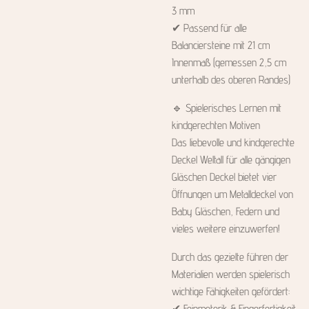
3 mm
✔ Passend für alle
Balanciersteine mit 21 cm
Innenmaß (gemessen 2,5 cm
unterhalb des oberen Randes)
🔹 Spielerisches Lernen mit
kindgerechten Motiven
Das liebevolle und kindgerechte
Deckel Weltall für alle gängigen
Gläschen Deckel bietet vier
Öffnungen um Metalldeckel von
Baby Gläschen, Federn und
vieles weitere einzuwerfen!
Durch das gezielte führen der
Materialien werden spielerisch
wichtige Fähigkeiten gefördert:
✔ Feinmotorik & Fingerfertigkeit