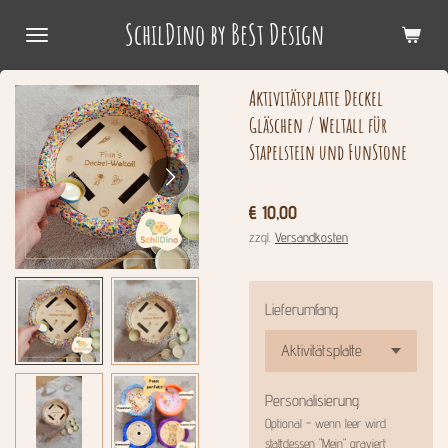
Zum
SchilDino by BeSt Design
Hauptinhalt
springen
Aktivitätsplatte Deckel
Gläschen / Weltall für
Stapelstein und FunStone
€ 10,00
zzgl.
Versandkosten
Lieferumfang
Personalisierung
Optional - wenn leer wird
stattdessen "Mein" graviert