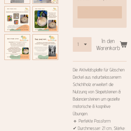
In den
Warenkorb
Die Aktivitätsplatte für Gläschen
Deckel aus naturbelassenem
Schichtholz erweitert die
Nutzung von Stapelsteinen &
Balanciersteinen um gezielte
motorische & kognitive
Übungen.
🔹 Perfekte Passform
✔ Durchmesser: 21 cm, Stärke: