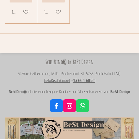
In den Warenkorb
In den Warenkorb
SchilDino® by BeSt Design
Stefanie Gallhammer, MTD, Pischelsdorf 31, 5233 Pischelsdorf (AT),
hello@schildino.at
+
43 664 6113511
SchilDino®
ist die eingetragene Kinder- und Verkaufsmarke von
BeSt Design
.
F
I
W
a
n
h
c
s
a
e
t
t
b
a
s
o
g
A