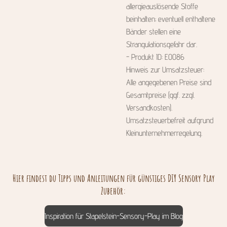
allergieauslösende Stoffe
beinhalten; eventuell enthaltene
Bänder stellen eine
Strangulationsgefahr dar.
- Produkt ID: E0086
Hinweis zur Umsatzsteuer:
Alle angegebenen Preise sind
Gesamtpreise (ggf. zzgl.
Versandkosten).
Umsatzsteuerbefreit aufgrund
Kleinunternehmerregelung.
Hier findest du Tipps und Anleitungen für günstiges DIY Sensory Play
Zubehör:
Inspiration für Stapelstein-Sensory-Play im Blog