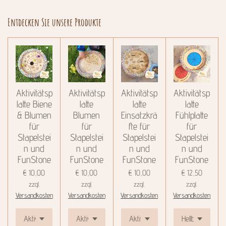
Entdecken Sie unsere Produkte
Aktivitätsp
Aktivitätsp
Aktivitätsp
Aktivitätsp
latte Biene
latte
latte
latte
& Blumen
Blumen
Einsatzkrä
Fühlplatte
für
für
fte für
für
Stapelstei
Stapelstei
Stapelstei
Stapelstei
n und
n und
n und
n und
FunStone
FunStone
FunStone
FunStone
€ 10,00
€ 10,00
€ 10,00
€ 12,50
zzgl.
zzgl.
zzgl.
zzgl.
Versandkosten
Versandkosten
Versandkosten
Versandkosten