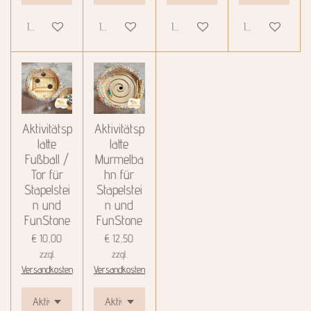
In den Warenkorb
In den Warenkorb
In den Warenkorb
In den Warenkor
Aktivitätsp
Aktivitätsp
latte
latte
Fußball /
Murmelba
Tor für
hn für
Stapelstei
Stapelstei
n und
n und
FunStone
FunStone
€ 10,00
€ 12,50
zzgl.
zzgl.
Versandkosten
Versandkosten