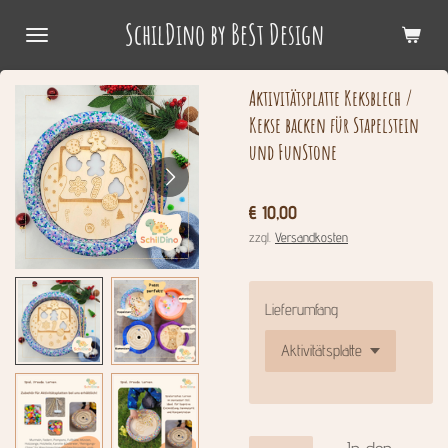
Zum
SchilDino by BeSt Design
Hauptinhalt
springen
Aktivitätsplatte Keksblech /
Kekse backen für Stapelstein
und FunStone
€ 10,00
zzgl.
Versandkosten
Lieferumfang