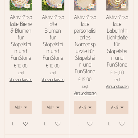
Aktivitätsp
Aktivitätsp
Aktivitätsp
Aktivitätsp
latte Biene
latte
latte
latte
& Blumen
Blumen
personalisi
Labyrinth
für
für
ertes
Lichtplatte
Stapelstei
Stapelstei
Namensp
für
n und
n und
uzzle für
Stapelstei
FunStone
FunStone
Stapelstei
n und
n und
FunStone
€ 10,00
€ 10,00
FunStone
€ 14,00
zzgl.
zzgl.
€ 15,00
Versandkosten
Versandkosten
zzgl.
zzgl.
Versandkosten
Versandkosten
In den Warenkorb
In den Warenkorb
Details anzeigen
In den Warenkor