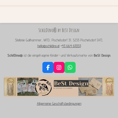
SchilDino® by BeSt Design
Stefanie Gallhammer, MTD, Pischelsdorf 31, 5233 Pischelsdorf (AT),
hello@schildino.at
+
43 664 6113511
SchilDino®
ist die eingetragene Kinder- und Verkaufsmarke von
BeSt Design
.
F
I
W
a
n
h
c
s
a
e
t
t
b
a
s
o
g
A
o
r
p
Allgemeine Geschäftsbedingungen
k
a
p
m