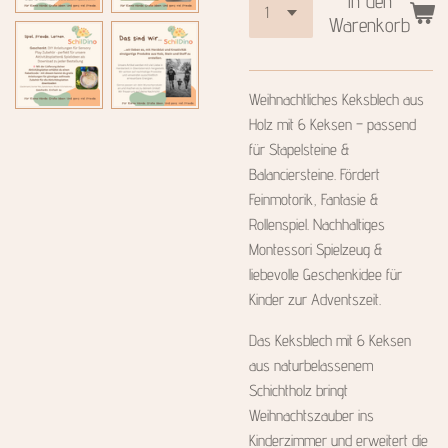
In den
Warenkorb
Weihnachtliches Keksblech aus
Holz mit 6 Keksen – passend
für Stapelsteine &
Balanciersteine. Fördert
Feinmotorik, Fantasie &
Rollenspiel. Nachhaltiges
Montessori Spielzeug &
liebevolle Geschenkidee für
Kinder zur Adventszeit.
Das Keksblech mit 6 Keksen
aus naturbelassenem
Schichtholz bringt
Weihnachtszauber ins
Kinderzimmer und erweitert die