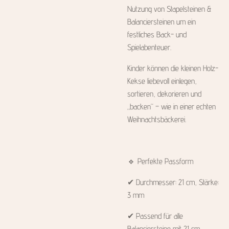
Nutzung von Stapelsteinen &
Balanciersteinen um ein
festliches Back- und
Spielabenteuer.
Kinder können die kleinen Holz-
Kekse liebevoll einlegen,
sortieren, dekorieren und
„backen“ – wie in einer echten
Weihnachtsbäckerei.
🔹 Perfekte Passform
✔ Durchmesser: 21 cm, Stärke:
3 mm
✔ Passend für alle
Balanciersteine mit 21 cm