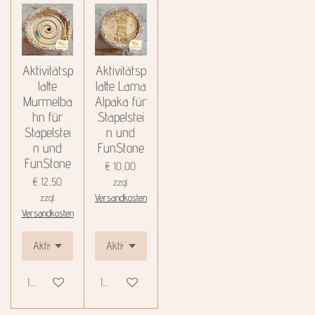
Aktivitätsp
Aktivitätsp
latte
latte Lama
Murmelba
Alpaka für
hn für
Stapelstei
Stapelstei
n und
n und
FunStone
FunStone
€ 10,00
€ 12,50
zzgl.
zzgl.
Versandkosten
Versandkosten
In den Warenkorb
In den Warenkorb