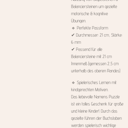
Balanciersteinen um gezielte
motorische & kognitive
Übungen.
🔹 Perfekte Passform
✔ Durchmesser: 21 cm, Stärke:
6 mm
✔ Passend für alle
Balanciersteine mit 21 cm
Innenmaß (gemessen 2,5 cm
unterhalb des oberen Randes)
🔹 Spielerisches Lernen mit
kindgerechten Motiven.
Das liebevolle Namens Puzzle
ist ein tolles Geschenk für große
und kleine Kinder!. Durch das
gezielte führen der Buchstaben
werden spielerisch wichtige