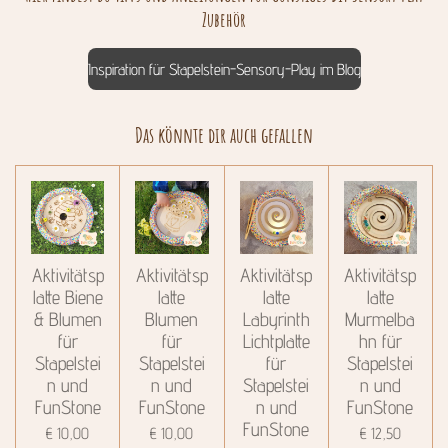
Zubehör
Inspiration für Stapelstein-Sensory-Play im Blog
Das könnte dir auch gefallen
Aktivitätsp
Aktivitätsp
Aktivitätsp
Aktivitätsp
latte Biene
latte
latte
latte
& Blumen
Blumen
Labyrinth
Murmelba
für
für
Lichtplatte
hn für
Stapelstei
Stapelstei
für
Stapelstei
n und
n und
Stapelstei
n und
FunStone
FunStone
n und
FunStone
FunStone
€ 10,00
€ 10,00
€ 12,50