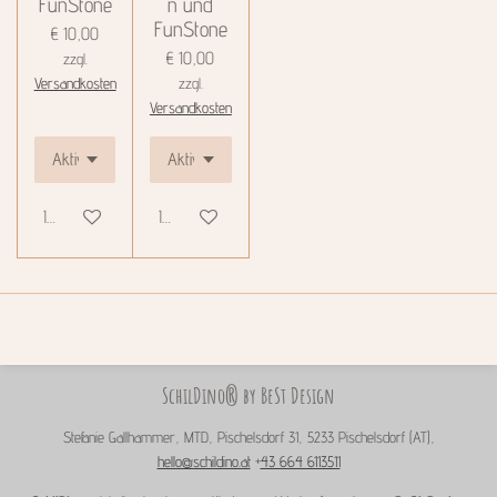
FunStone
n und
FunStone
€ 10,00
€ 10,00
zzgl.
Versandkosten
zzgl.
Versandkosten
In den Warenkorb
In den Warenkorb
SchilDino® by BeSt Design
Stefanie Gallhammer, MTD, Pischelsdorf 31, 5233 Pischelsdorf (AT),
hello@schildino.at
+
43 664 6113511