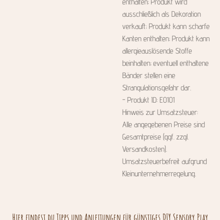
enthalten; Produkt wird
ausschließlich als Dekoration
verkauft; Produkt kann scharfe
Kanten enthalten; Produkt kann
allergieauslösende Stoffe
beinhalten; eventuell enthaltene
Bänder stellen eine
Strangulationsgefahr dar.
- Produkt ID: E0101
Hinweis zur Umsatzsteuer:
Alle angegebenen Preise sind
Gesamtpreise (ggf. zzgl.
Versandkosten).
Umsatzsteuerbefreit aufgrund
Kleinunternehmerregelung.
Hier findest du Tipps und Anleitungen für günstiges DIY Sensory Play