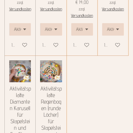
€ 14,00
zzgl.
zzgl.
zzgl.
Versandkosten
Versandkosten
zzgl.
Versandkosten
Versandkosten
In den Warenkorb
In den Warenkorb
In den Warenkorb
In den Warenkor
Aktivitätsp
Aktivitätsp
latte
latte
Diamante
Regenbog
n Karusell
en (runde
für
Löcher)
Stapelstei
für
n und
Stapelstei