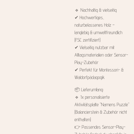
🔹 Nachhaltig & vielseitig
✔ Hochwertiges,
naturbelassenes Holz –
langlebig & umweltfreundlich
(FSC zertifiziert)
✔ Vielseitig nutzbar mit
Alltagsmaterialien oder Sensor-
Play-Zubehör
✔ Perfekt für Montessori- &
Waldorfpädagogik
📦 Lieferumfang:
🔹 1x personalisierte
Aktivitätsplatte "Namens Puzzle"
(Balancierstein & Zubehör nicht
enthalten)
👉 Passendes Sensor-Play-