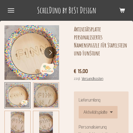
Zum
SchilDino by BeSt Design
Hauptinhalt
springen
Aktivitätsplatte
personalisiertes
Namenspuzzle für Stapelstein
und FunStone
€ 15,00
zzgl.
Versandkosten
Lieferumfang
Personalisierung