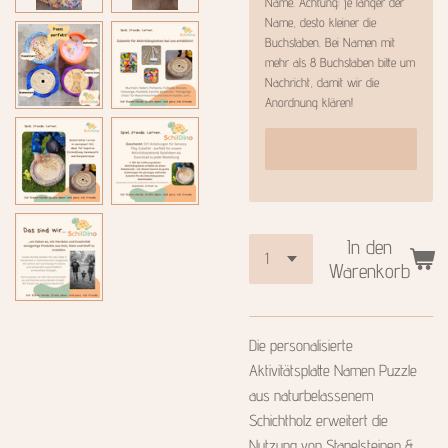
Name. Achtung: je länger der
Name, desto kleiner die
Buchstaben. Bei Namen mit
mehr als 8 Buchstaben bitte um
Nachricht, damit wir die
Anordnung klären!
In den
Warenkorb
Die personalisierte
Aktivitätsplatte Namen Puzzle
aus naturbelassenem
Schichtholz erweitert die
Nutzung von Stapelsteinen &