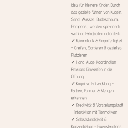
ideal für kleinere Kinder. Durch
das gezielte führen von Kugeln,
Sand, Wasser, Badeschaum,
Pompons,...werden spielerisch
wichtige Fähigkeiten gefördert:
✔ Feinmotorik & Fingerfertigkeit
– Greifen, Sortieren & gezieltes
Platzieren
✔ Hand-Auge-Koordination –
Präzises Einwerfen in die
Öffnung
✔ Kognitive Entwicklung –
Farben, Formen & Mengen
erkennen
✔ Kreativität & Vorstellungskraft
– Interaktion mit Tiermotiven
✔ Selbstständigkeit &
Konzentration – Eigenständiges