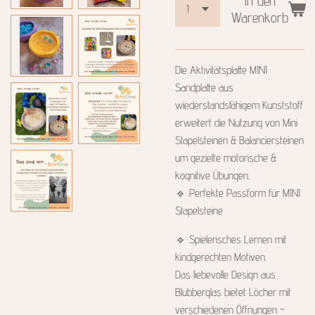
In den
Warenkorb
Die Aktivitätsplatte MINI
Sandplatte aus
wiederstandsfähigem Kunststoff
erweitert die Nutzung von Mini
Stapelsteinen & Balanciersteinen
um gezielte motorische &
kognitive Übungen.
🔹 Perfekte Passform für MINI
Stapelsteine
🔹 Spielerisches Lernen mit
kindgerechten Motiven.
Das liebevolle Design aus
Blubberglas bietet Löcher mit
verschiedenen Öffnungen –