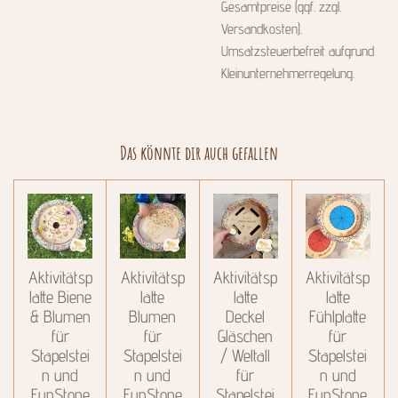
Gesamtpreise (ggf. zzgl.
Versandkosten).
Umsatzsteuerbefreit aufgrund
Kleinunternehmerregelung.
Das könnte dir auch gefallen
Aktivitätsp
Aktivitätsp
Aktivitätsp
Aktivitätsp
latte Biene
latte
latte
latte
& Blumen
Blumen
Deckel
Fühlplatte
für
für
Gläschen
für
Stapelstei
Stapelstei
/ Weltall
Stapelstei
n und
n und
für
n und
FunStone
FunStone
Stapelstei
FunStone