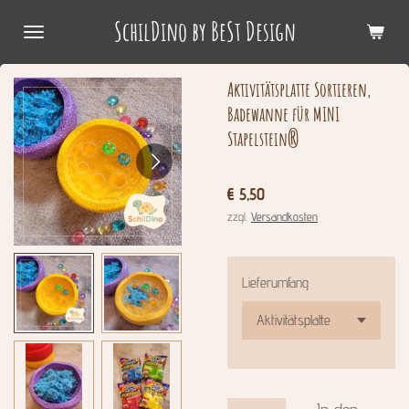
Zum
SchilDino by BeSt Design
Hauptinhalt
springen
Aktivitätsplatte Sortieren,
Badewanne für MINI
Stapelstein®
€ 5,50
zzgl.
Versandkosten
Lieferumfang