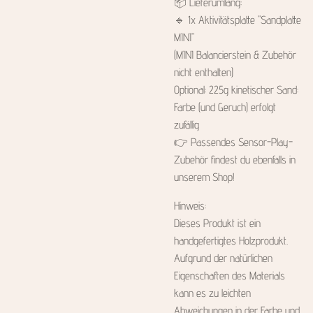
📦 Lieferumfang:
🔹 1x Aktivitätsplatte "Sandplatte
MINI"
(MINI Balancierstein & Zubehör
nicht enthalten)
Optional: 225g kinetischer Sand:
Farbe (und Geruch) erfolgt
zufällig
👉 Passendes Sensor-Play-
Zubehör findest du ebenfalls in
unserem Shop!
Hinweis:
Dieses Produkt ist ein
handgefertigtes Holzprodukt.
Aufgrund der natürlichen
Eigenschaften des Materials
kann es zu leichten
Abweichungen in der Farbe und