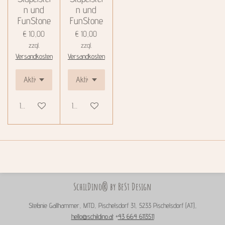
n und
n und
FunStone
FunStone
€ 10,00
€ 10,00
zzgl.
zzgl.
Versandkosten
Versandkosten
In den Warenkorb
In den Warenkorb
SchilDino® by BeSt Design
Stefanie Gallhammer, MTD, Pischelsdorf 31, 5233 Pischelsdorf (AT),
hello@schildino.at
+
43 664 6113511