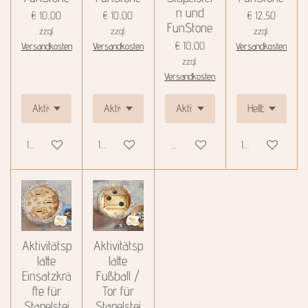
n und
€ 10,00
€ 10,00
€ 12,50
FunStone
zzgl.
zzgl.
zzgl.
€ 10,00
Versandkosten
Versandkosten
Versandkosten
zzgl.
Versandkosten
In den Warenkorb
In den Warenkorb
Details anzeigen
In den Warenkor
Aktivitätsp
Aktivitätsp
latte
latte
Einsatzkrä
Fußball /
fte für
Tor für
Stapelstei
Stapelstei