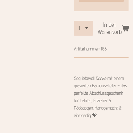
In den
Warenkorb
Artikelnummer:
163
Sag liebevoll
Danke
mit einem
gravierten Bambus-Teller – das
perfekte Abschlussgeschenk
für Lehrer, Erzieher &
Pädagogen. Handgemacht &
einzigartig 💝