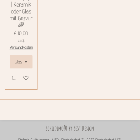
| Keramik
oder Glas
mit Gravur
🌈
€ 10,00
zzgl.
Versandkosten
In den Warenkorb
SchilDino® by BeSt Design
Stefanie Gallhammer, MTD, Pischelsdorf 31, 5233 Pischelsdorf (AT),