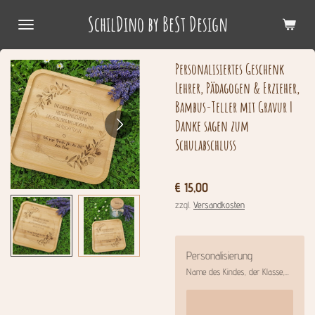
Zum
SchilDino by BeSt Design
Hauptinhalt
springen
Personalisiertes Geschenk
Lehrer, Pädagogen & Erzieher,
Bambus-Teller mit Gravur |
Danke sagen zum
Schulabschluss
€ 15,00
zzgl.
Versandkosten
Personalisierung
Name des Kindes, der Klasse,...