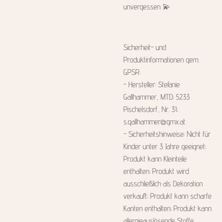
unvergessen 💫
Sicherheit- und
Produktinformationen gem.
GPSR:
- Hersteller: Stefanie
Gallhammer, MTD; 5233
Pischelsdorf, Nr. 31;
s.gallhammer@gmx.at
- Sicherheitshinweise: Nicht für
Kinder unter 3 Jahre geeignet;
Produkt kann Kleinteile
enthalten; Produkt wird
ausschließlich als Dekoration
verkauft; Produkt kann scharfe
Kanten enthalten; Produkt kann
allergieauslösende Stoffe