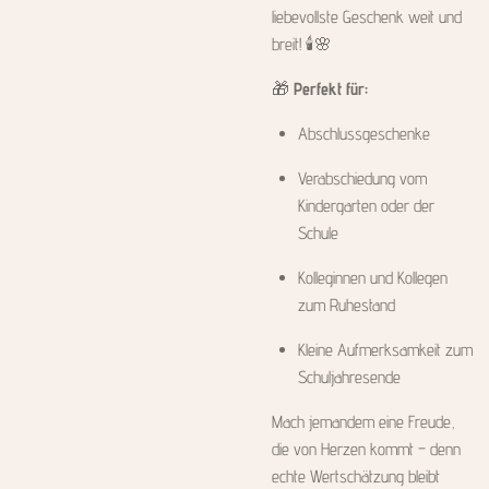
liebevollste Geschenk weit und
breit! 🕯️🌸
🎁
Perfekt für:
Abschlussgeschenke
Verabschiedung vom
Kindergarten oder der
Schule
Kolleginnen und Kollegen
zum Ruhestand
Kleine Aufmerksamkeit zum
Schuljahresende
Mach jemandem eine Freude,
die von Herzen kommt – denn
echte Wertschätzung bleibt