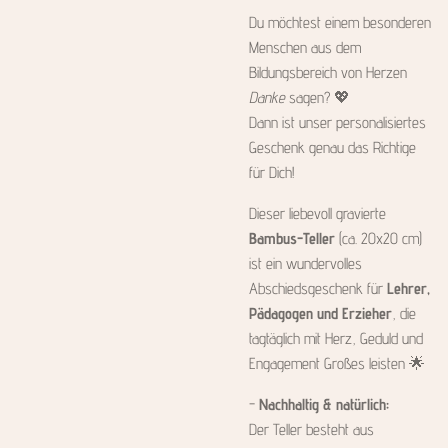
Du möchtest einem besonderen
Menschen aus dem
Bildungsbereich von Herzen
Danke
sagen? 💖
Dann ist unser personalisiertes
Geschenk genau das Richtige
für Dich!
Dieser liebevoll gravierte
Bambus-Teller
(ca. 20x20 cm)
ist ein wundervolles
Abschiedsgeschenk für
Lehrer,
Pädagogen und Erzieher
, die
tagtäglich mit Herz, Geduld und
Engagement Großes leisten 🌟
-
Nachhaltig & natürlich:
Der Teller besteht aus