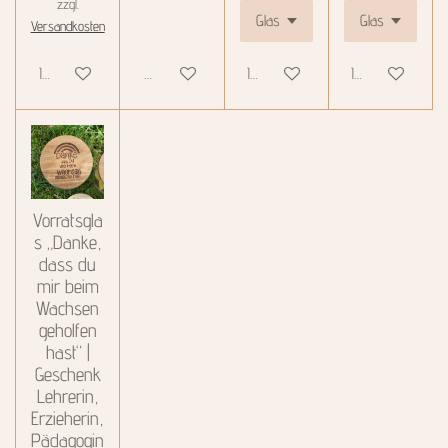
zzgl.
Versandkosten
In den Warenkorb
Details anzeigen
In den Warenkorb
In den Warenkor
Vorratsgla
s „Danke,
dass du
mir beim
Wachsen
geholfen
hast“ |
Geschenk
Lehrerin,
Erzieherin,
Pädagogin