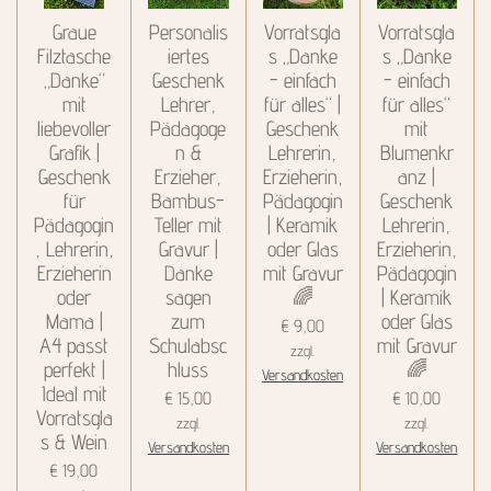
Graue
Personalis
Vorratsgla
Vorratsgla
Filztasche
iertes
s „Danke
s „Danke
„Danke“
Geschenk
- einfach
- einfach
mit
Lehrer,
für alles“ |
für alles“
liebevoller
Pädagoge
Geschenk
mit
Grafik |
n &
Lehrerin,
Blumenkr
Geschenk
Erzieher,
Erzieherin,
anz |
für
Bambus-
Pädagogin
Geschenk
Pädagogin
Teller mit
| Keramik
Lehrerin,
, Lehrerin,
Gravur |
oder Glas
Erzieherin,
Erzieherin
Danke
mit Gravur
Pädagogin
oder
sagen
🌈
| Keramik
Mama |
zum
oder Glas
€ 9,00
A4 passt
Schulabsc
mit Gravur
zzgl.
perfekt |
hluss
🌈
Versandkosten
Ideal mit
€ 15,00
€ 10,00
Vorratsgla
zzgl.
zzgl.
s & Wein
Versandkosten
Versandkosten
€ 19,00