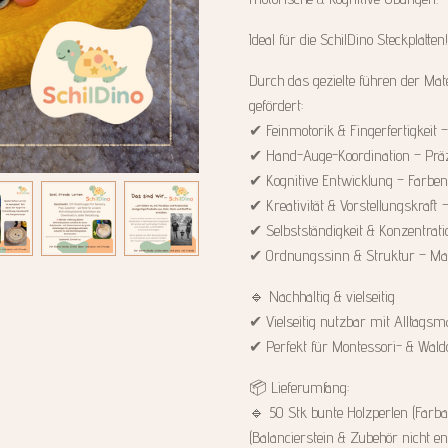
Ideal für die SchilDino Steckplatten!
Durch das gezielte führen der Mate
gefördert:
✔ Feinmotorik & Fingerfertigkeit – 
✔ Hand-Auge-Koordination – Präz
✔ Kognitive Entwicklung – Farb
✔ Kreativität & Vorstellungskraft 
✔ Selbstständigkeit & Konzentrat
✔ Ordnungssinn & Struktur – Mat
🔹 Nachhaltig & vielseitig
✔ Vielseitig nutzbar mit Alltagsm
✔ Perfekt für Montessori- & Wald
📦 Lieferumfang:
🔹 50 Stk bunte Holzperlen (Farbau
(Balancierstein & Zubehör nicht en