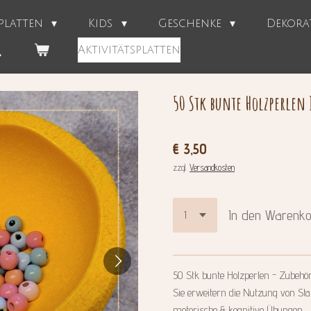
splatten
Kids
Geschenke
Dekor
Aktivitätsplatten
50 Stk bunte Holzperlen 
€ 3,50
zzgl.
Versandkosten
In den Warenk
50 Stk bunte Holzperlen - Zubehör 
Sie erweitern die Nutzung von Sta
motorische & kognitive Übungen.