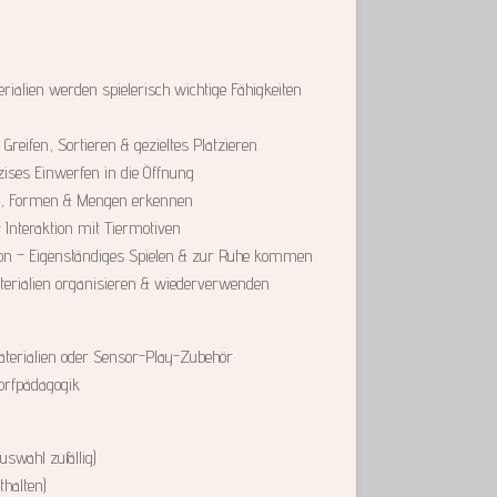
rialien werden spielerisch wichtige Fähigkeiten
Greifen, Sortieren & gezieltes Platzieren
ises Einwerfen in die Öffnung
en, Formen & Mengen erkennen
– Interaktion mit Tiermotiven
ion – Eigenständiges Spielen & zur Ruhe kommen
erialien organisieren & wiederverwenden
aterialien oder Sensor-Play-Zubehör
orfpädagogik
swahl zufällig)
thalten)