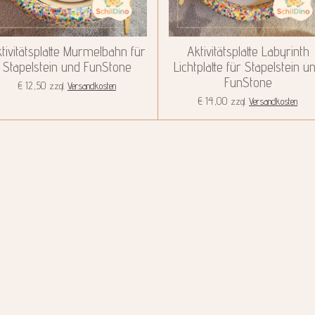
tivitätsplatte Murmelbahn für
Aktivitätsplatte Labyrinth
Stapelstein und FunStone
Lichtplatte für Stapelstein u
FunStone
€ 12,50
zzgl.
Versandkosten
€ 14,00
zzgl.
Versandkosten