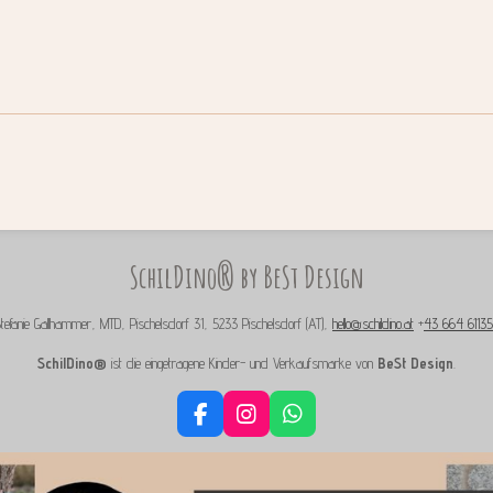
SchilDino® by BeSt Design
tefanie Gallhammer, MTD, Pischelsdorf 31, 5233 Pischelsdorf (AT),
hello@schildino.at
+
43 664 61135
SchilDino®
ist die eingetragene Kinder- und Verkaufsmarke von
BeSt Design
.
F
I
W
a
n
h
c
s
a
e
t
t