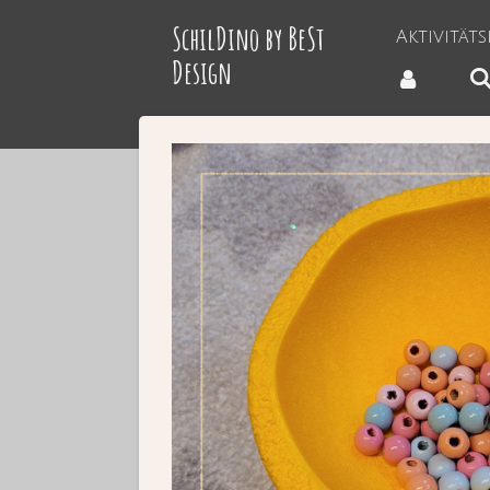
Zum
SchilDino by BeSt
Aktivität
Hauptinhalt
Design
springen