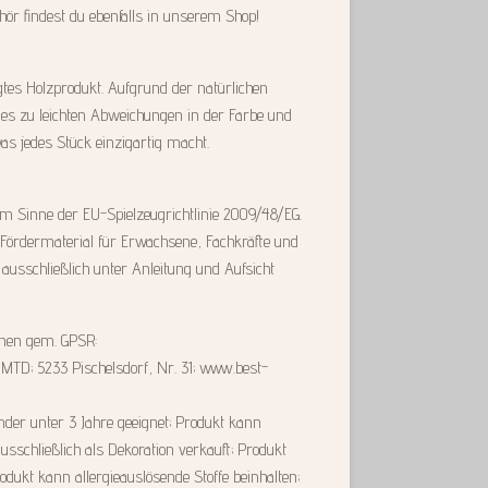
r findest du ebenfalls in unserem Shop!
igtes Holzprodukt. Aufgrund der natürlichen
 es zu leichten Abweichungen in der Farbe und
 jedes Stück einzigartig macht.
 im Sinne der EU-Spielzeugrichtlinie 2009/48/EG.
 Fördermaterial für Erwachsene, Fachkräfte und
ausschließlich unter Anleitung und Aufsicht
onen gem. GPSR:
, MTD; 5233 Pischelsdorf, Nr. 31; www.best-
inder unter 3 Jahre geeignet; Produkt kann
ausschließlich als Dekoration verkauft; Produkt
dukt kann allergieauslösende Stoffe beinhalten;