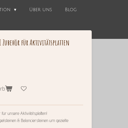
ation
Über uns
Blog
I Zubehör für Aktivitätsplatten
orb
für unsere Aktivitätsplatten!
pelsteinen & Balanciersteinen um gezielte