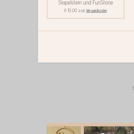
Stapelstein und FunStone
€ 10,00
zzgl.
Versandkosten
S