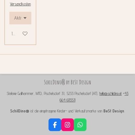
Versandkosten
In den Warenkorb
SchilDino® by BeSt Design
Stefanie Gallhammer, MTD, Pischelsdorf 31, 5233 Pischelsdorf (AT),
hello@schildino.at
+
43
664 6113511
SchilDino®
ist die eingetragene Kinder- und Verkaufsmarke von
BeSt Design
.
F
I
W
a
n
h