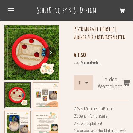
Zum
SchilDino by BeSt Design
Hauptinhalt
springen
2 Stk Murmel Fußbälle I
Zubehör für Aktivitätsplatten
€ 1,50
zzgl.
Versandkosten
In den
Warenkorb
2 Stk Murmel Fußbälle -
Zubehör für unsere
Aktivitätsplatten!
Sie erweitern die Nutzung von