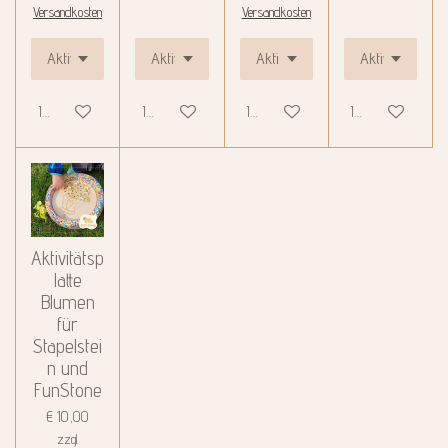
Versandkosten
Versandkosten
In den Warenkorb
In den Warenkorb
In den Warenkorb
In den Warenko
Aktivitätsp
latte
Blumen
für
Stapelstei
n und
FunStone
€ 10,00
zzgl.