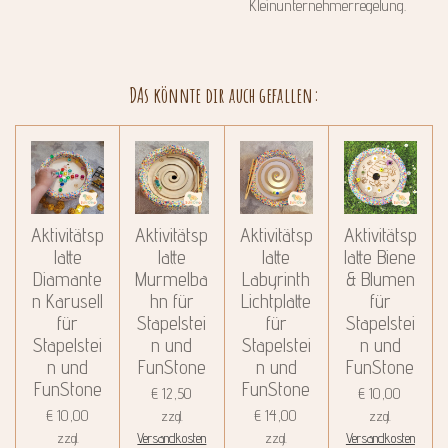
Kleinunternehmerregelung.
DAs könnte dir auch gefallen:
Aktivitätsp
Aktivitätsp
Aktivitätsp
Aktivitätsp
latte
latte
latte
latte Biene
Diamante
Murmelba
Labyrinth
& Blumen
n Karusell
hn für
Lichtplatte
für
für
Stapelstei
für
Stapelstei
Stapelstei
n und
Stapelstei
n und
n und
FunStone
n und
FunStone
FunStone
FunStone
€ 12,50
€ 10,00
€ 10,00
€ 14,00
zzgl.
zzgl.
zzgl.
Versandkosten
zzgl.
Versandkosten