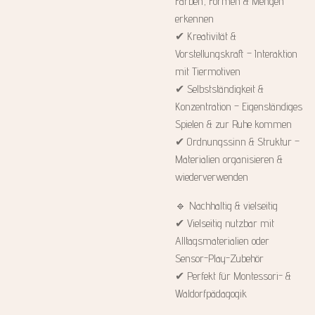
Farben, Formen & Mengen
erkennen
✔ Kreativität &
Vorstellungskraft – Interaktion
mit Tiermotiven
✔ Selbstständigkeit &
Konzentration – Eigenständiges
Spielen & zur Ruhe kommen
✔ Ordnungssinn & Struktur –
Materialien organisieren &
wiederverwenden
🔹 Nachhaltig & vielseitig
✔ Vielseitig nutzbar mit
Alltagsmaterialien oder
Sensor-Play-Zubehör
✔ Perfekt für Montessori- &
Waldorfpädagogik