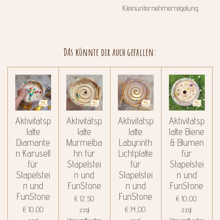
Kleinunternehmerregelung.
DAs könnte dir auch gefallen:
Aktivitätsp
Aktivitätsp
Aktivitätsp
Aktivitätsp
latte
latte
latte
latte Biene
Diamante
Murmelba
Labyrinth
& Blumen
n Karusell
hn für
Lichtplatte
für
für
Stapelstei
für
Stapelstei
Stapelstei
n und
Stapelstei
n und
n und
FunStone
n und
FunStone
FunStone
FunStone
€ 12,50
€ 10,00
€ 10,00
€ 14,00
zzgl.
zzgl.