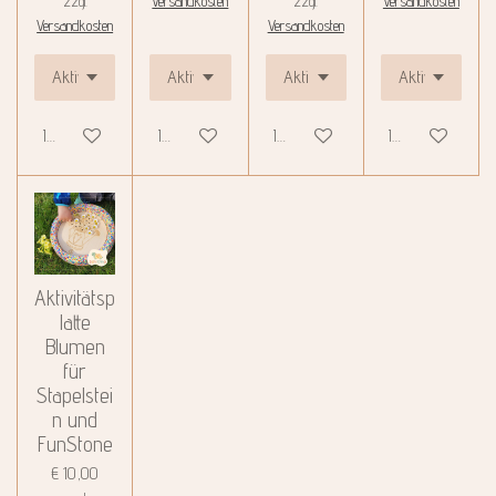
zzgl.
Versandkosten
zzgl.
Versandkosten
Versandkosten
Versandkosten
In den Warenkorb
In den Warenkorb
In den Warenkorb
In den Warenko
Aktivitätsp
latte
Blumen
für
Stapelstei
n und
FunStone
€ 10,00