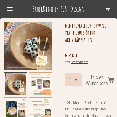
Zum
SchilDino by BeSt Design
Hauptinhalt
springen
Mini Fußball für Torwand
Platte I Zubehör für
Aktivitätsplatten
€ 2,00
zzgl.
Versandkosten
In den
Warenkorb
1 Stk Mini Fußball - Zubehör
für unsere Aktivitätsplatten!
Sie erweitern die Nutzung von