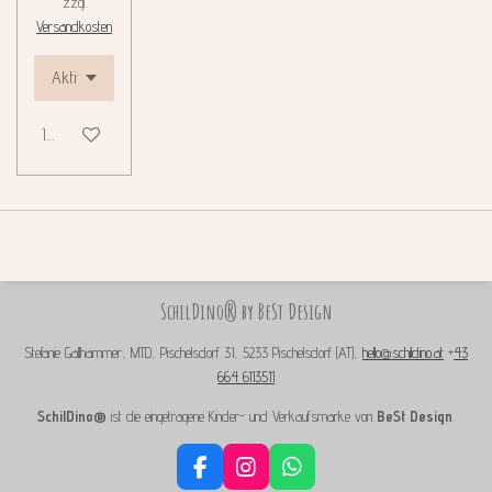
zzgl.
Versandkosten
In den Warenkorb
SchilDino® by BeSt Design
Stefanie Gallhammer, MTD, Pischelsdorf 31, 5233 Pischelsdorf (AT),
hello@schildino.at
+
43
664 6113511
SchilDino®
ist die eingetragene Kinder- und Verkaufsmarke von
BeSt Design
.
F
I
W