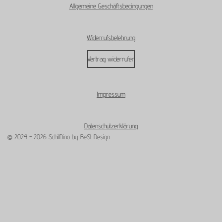
Allgemeine Geschäftsbedingungen
k
a
p
m
Widerrufsbelehrung
Vertrag widerrufen
Impressum
Datenschutzerklärung
© 2024 - 2026 SchilDino by BeSt Design