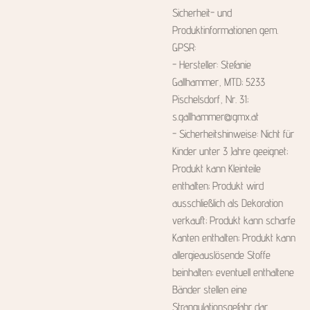
Sicherheit- und
Produktinformationen gem.
GPSR:
- Hersteller: Stefanie
Gallhammer, MTD; 5233
Pischelsdorf, Nr. 31;
s.gallhammer@gmx.at
- Sicherheitshinweise: Nicht für
Kinder unter 3 Jahre geeignet;
Produkt kann Kleinteile
enthalten; Produkt wird
ausschließlich als Dekoration
verkauft; Produkt kann scharfe
Kanten enthalten; Produkt kann
allergieauslösende Stoffe
beinhalten; eventuell enthaltene
Bänder stellen eine
Strangulationsgefahr dar.