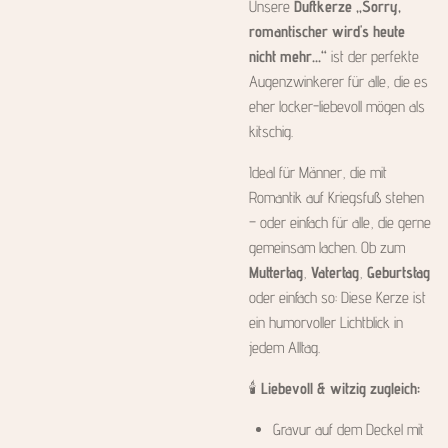
Unsere
Duftkerze „Sorry,
romantischer wird's heute
nicht mehr...“
ist der perfekte
Augenzwinkerer für alle, die es
eher locker-liebevoll mögen als
kitschig.
Ideal für Männer, die mit
Romantik auf Kriegsfuß stehen
– oder einfach für alle, die gerne
gemeinsam lachen. Ob zum
Muttertag
,
Vatertag
,
Geburtstag
oder einfach so: Diese Kerze ist
ein humorvoller Lichtblick in
jedem Alltag.
🕯️
Liebevoll & witzig zugleich:
Gravur auf dem Deckel mit