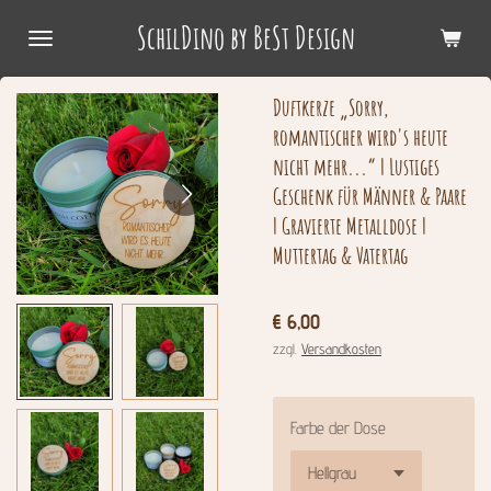
Zum
SchilDino by BeSt Design
Hauptinhalt
springen
Duftkerze „Sorry,
romantischer wird's heute
nicht mehr...“ | Lustiges
Geschenk für Männer & Paare
| Gravierte Metalldose |
Muttertag & Vatertag
€ 6,00
zzgl.
Versandkosten
Farbe der Dose