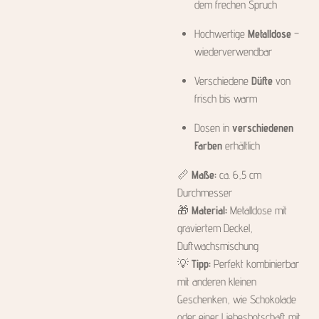
dem frechen Spruch
Hochwertige
Metalldose
–
wiederverwendbar
Verschiedene
Düfte
von
frisch bis warm
Dosen in
verschiedenen
Farben
erhältlich
📏
Maße:
ca. 6,5 cm
Durchmesser
🎁
Material:
Metalldose mit
graviertem Deckel,
Duftwachsmischung
💡
Tipp:
Perfekt kombinierbar
mit anderen kleinen
Geschenken, wie Schokolade
oder einer Liebesbotschaft mit