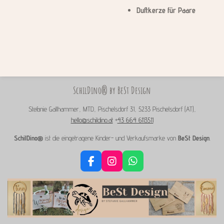
Duftkerze für Paare
SchilDino® by BeSt Design
Stefanie Gallhammer, MTD, Pischelsdorf 31, 5233 Pischelsdorf (AT),
hello@schildino.at
+
43 664 6113511
SchilDino®
ist die eingetragene Kinder- und Verkaufsmarke von
BeSt Design
.
F
I
W
a
n
h
c
s
a
e
t
t
b
a
s
o
g
A
o
r
p