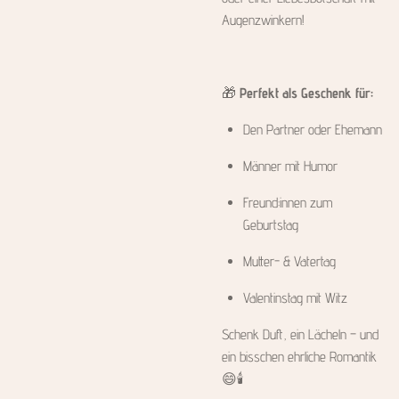
Augenzwinkern!
🎁
Perfekt als Geschenk für:
Den Partner oder Ehemann
Männer mit Humor
Freund:innen zum
Geburtstag
Mutter- & Vatertag
Valentinstag mit Witz
Schenk Duft, ein Lächeln – und
ein bisschen ehrliche Romantik
😄🕯️