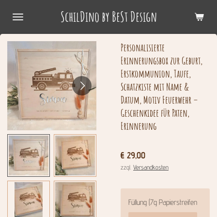
Zum
SchilDino by BeSt Design
Hauptinhalt
springen
Personalisierte
Erinnerungsbox zur Geburt,
Erstkommunion, Taufe,
Schatzkiste mit Name &
Datum, Motiv Feuerwehr –
Geschenkidee für Paten,
Erinnerung
€ 29,00
zzgl.
Versandkosten
Füllung (7g Papierstreifen