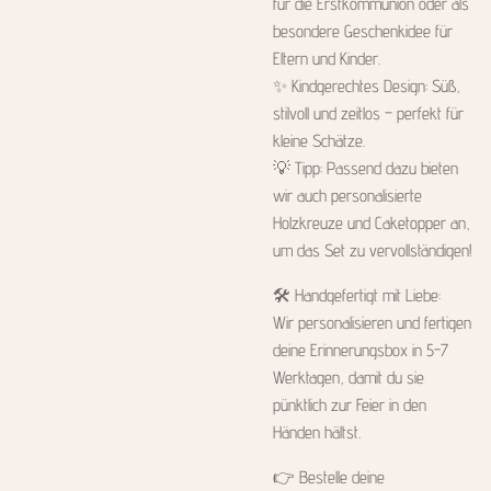
für die Erstkommunion oder als
besondere Geschenkidee für
Eltern und Kinder.
✨ Kindgerechtes Design: Süß,
stilvoll und zeitlos – perfekt für
kleine Schätze.
💡 Tipp: Passend dazu bieten
wir auch personalisierte
Holzkreuze und Caketopper an,
um das Set zu vervollständigen!
🛠 Handgefertigt mit Liebe:
Wir personalisieren und fertigen
deine Erinnerungsbox in 5-7
Werktagen, damit du sie
pünktlich zur Feier in den
Händen hältst.
👉 Bestelle deine