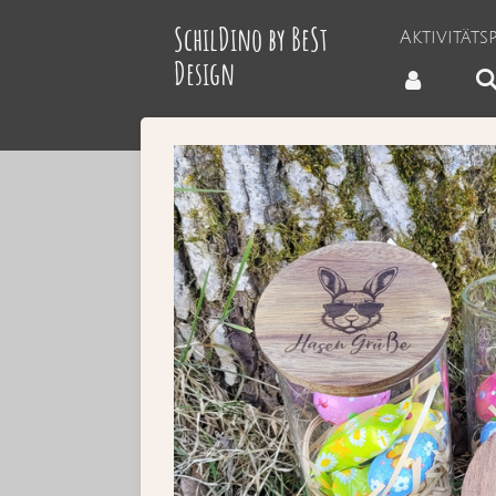
Zum
SchilDino by BeSt
Aktivität
Hauptinhalt
Design
springen