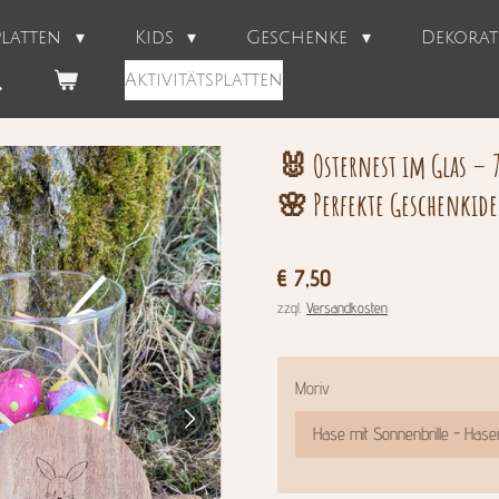
splatten
Kids
Geschenke
Dekora
Aktivitätsplatten
🐰 Osternest im Glas – 
🌸 Perfekte Geschenkide
€ 7,50
zzgl.
Versandkosten
Moriv