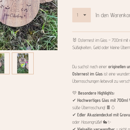
In den Warenko
🐰 Osternest im Glas – 700ml mit 
Süßigkeiten, Geld oder kleine Übe
Du suchst nach einer
originellen 
Osternest im Glas
ist eine wunders
Überraschungen liebevoll zu versc
💛
Besondere Highlights:
✔
Hochwertiges Glas mit 700ml
süße Überraschung! 🍫🥚
✔
Edler Akaziendeckel mit Gravu
oder
Hasengrüße
! 🐇✨
✔
Vielseitig verwendbar
– nicht 