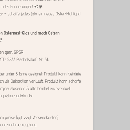
 oder Erinnerungen! 🍪🎀
ar
– schaffe jedes Jahr ein neues Oster-Highlight!
len Osternest-Glas und mach Ostern
🎁
nen gem. GPSR:
MTD; 5233 Pischelsdorf, Nr. 31;
der unter 3 Jahre geeignet; Produkt kann Kleinteile
lich als Dekoration verkauft; Produkt kann scharfe
rgieauslösende Stoffe beinhalten; eventuell
ngulationsgefahr dar.
tpreise (ggf. zzgl. Versandkosten).
inunternehmerregelung.