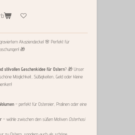
rb
graviertem Akaziendeckel 🌸 Perfekt für
rraschungen! 🎁
und stilvollen Geschenkidee für Ostern
? 🎁 Unser
chöne Möglichkeit, Süßigkeiten, Geld oder kleine
henken!
 Volumen
– perfekt für Ostereier, Pralinen oder eine
r
– wähle zwischen den süßen Motiven
Osterhasi
nur zu Ostern, sondern auch als schöne