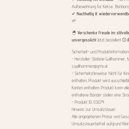
Aufbewahrung für Kekse, Bonbons
✔
Nachhaltig & wiederverwendb
🌱
🐣
Verschenke Freude im stilvol
unvergesslich!
Jetzt bestellen! 😊
Sicherheit- und Produktinformatio
- Hersteller: Stefanie Gallhammer, 
s.gallhammer@gmx.at
- Sicherheitshinweise: Nicht für Kin
enthalten; Produkt wird ausschließ
Kanten enthalten; Produkt kann alle
enthaltene Bänder stellen eine Stra
- Produkt ID: E0074
Hinweis zur Umsatzsteuer:
Alle angegebenen Preise sind Gesam
Umsatzsteuerbefreit aufgrund Kle