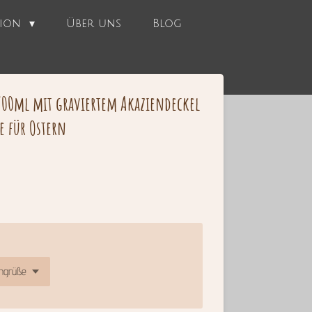
tion
Über uns
Blog
700ml mit graviertem Akaziendeckel
e für Ostern