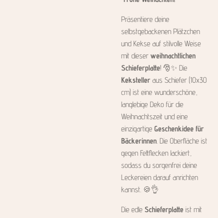
Präsentiere deine
selbstgebackenen Plätzchen
und Kekse auf stilvolle Weise
mit dieser
weihnachtlichen
Schieferplatte
! 🎅✨ Die
Keksteller
aus Schiefer (10x30
cm) ist eine wunderschöne,
langlebige Deko für die
Weihnachtszeit und eine
einzigartige
Geschenkidee für
Bäckerinnen
. Die Oberfläche ist
gegen Fettflecken lackiert,
sodass du sorgenfrei deine
Leckereien darauf anrichten
kannst. 🍪👌
Die edle
Schieferplatte
ist mit