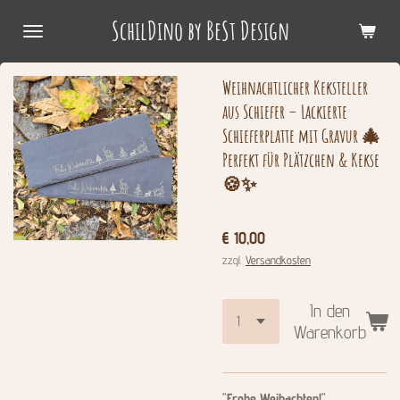
Zum
SchilDino by BeSt Design
Hauptinhalt
springen
Weihnachtlicher Keksteller
aus Schiefer – Lackierte
Schieferplatte mit Gravur 🎄
Perfekt für Plätzchen & Kekse
🍪✨
€ 10,00
zzgl.
Versandkosten
In den
Warenkorb
"Frohe Weihachten!"