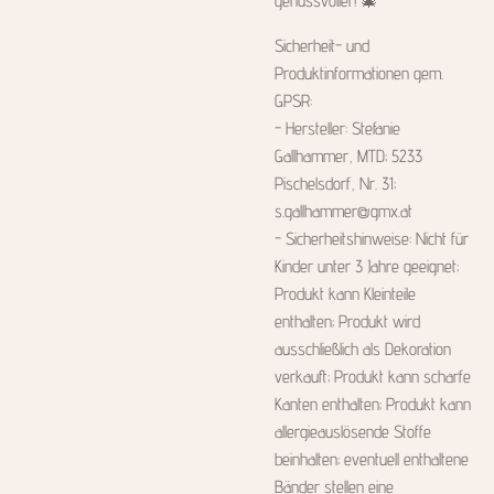
genussvoller! 🎄
Sicherheit- und
Produktinformationen gem.
GPSR:
- Hersteller: Stefanie
Gallhammer, MTD; 5233
Pischelsdorf, Nr. 31;
s.gallhammer@gmx.at
- Sicherheitshinweise: Nicht für
Kinder unter 3 Jahre geeignet;
Produkt kann Kleinteile
enthalten; Produkt wird
ausschließlich als Dekoration
verkauft; Produkt kann scharfe
Kanten enthalten; Produkt kann
allergieauslösende Stoffe
beinhalten; eventuell enthaltene
Bänder stellen eine