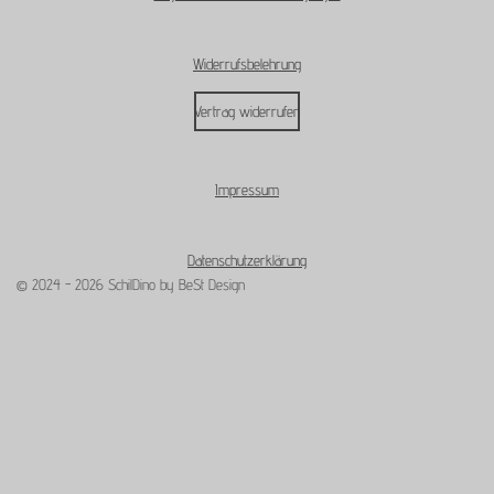
m
Widerrufsbelehrung
Vertrag widerrufen
Impressum
Datenschutzerklärung
© 2024 - 2026 SchilDino by BeSt Design