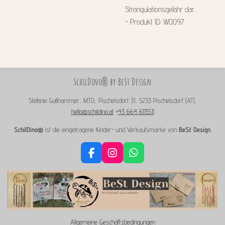
Strangulationsgefahr dar.
- Produkt ID: W0097
SchilDino® by BeSt Design
Stefanie Gallhammer, MTD, Pischelsdorf 31, 5233 Pischelsdorf (AT),
hello@schildino.at
+
43 664 6113511
SchilDino®
ist die eingetragene Kinder- und Verkaufsmarke von
BeSt Design
.
F
I
W
a
n
h
c
s
a
e
t
t
b
a
s
o
g
A
o
r
p
Allgemeine Geschäftsbedingungen
k
a
p