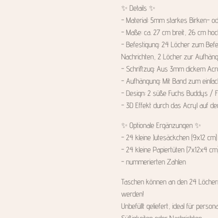
✨️ Details ✨️
- Material: 5mm starkes Birken- o
- Maße: ca. 27 cm breit, 26 cm ho
- Befestigung: 24 Löcher zum Bef
Nachrichten, 2 Löcher zur Aufhän
- Schriftzug: Aus 3mm dickem Acr
- Aufhängung: Mit Band zum einfa
- Design: 2 süße Fuchs Buddys / 
- 3D Effekt durch das Acryl auf de
✨️ Optionale Ergänzungen ✨️
- 24 kleine Jutesäckchen (9x12 cm)
- 24 kleine Papiertüten (7x12x4 cm
- nummerierten Zahlen
Taschen können an den 24 Löchern d
werden!
Unbefüllt geliefert, ideal für pers