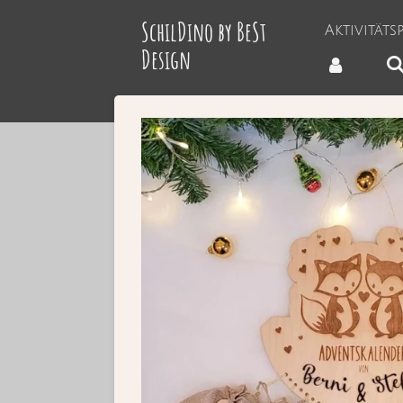
Zum
SchilDino by BeSt
Aktivität
Hauptinhalt
Design
springen