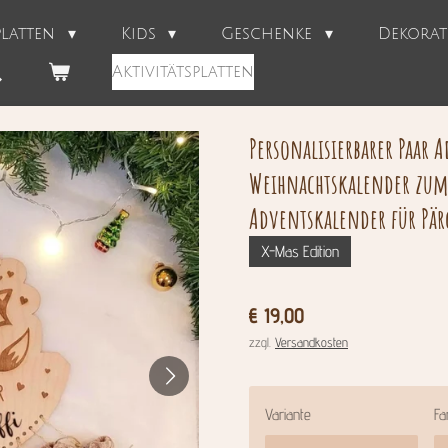
splatten
Kids
Geschenke
Dekora
Aktivitätsplatten
Personalisierbarer Paar 
Weihnachtskalender zum 
Adventskalender für Pä
X-Mas Edition
€ 19,00
zzgl.
Versandkosten
Variante
Fa