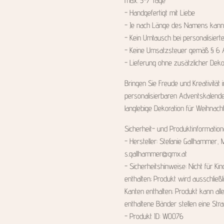
max. 5-7 Tage
- Handgefertigt mit Liebe
- Je nach Länge des Namens kann die
- Kein Umtausch bei personalisiert
- Keine Umsatzsteuer gemäß § 6 Ab
- Lieferung ohne zusätzlicher Dek
Bringen Sie Freude und Kreativität 
personalisierbaren Adventskalend
langlebige Dekoration für Weihnach
Sicherheit- und Produktinformatio
- Hersteller: Stefanie Gallhammer, 
s.gallhammer@gmx.at
- Sicherheitshinweise: Nicht für Kin
enthalten; Produkt wird ausschließ
Kanten enthalten; Produkt kann alle
enthaltene Bänder stellen eine Stra
- Produkt ID: W0076