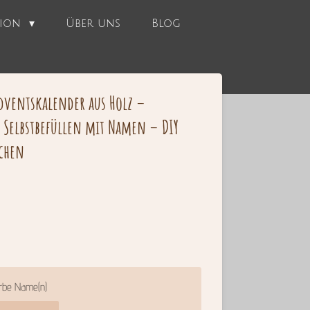
tion
Über uns
Blog
Adventskalender aus Holz –
Selbstbefüllen mit Namen – DIY
rchen
rbe Name(n)