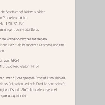
 Schriftart ggf. kleiner ausfallen
en Produkten möglich
s. 1 Ziff. 27 UStG
oration gem. den Produktfotos
in die Vorweihnachtszeit mit diesem
er aus Holz – ein besonderes Geschenk und eine
ten!
nen gem. GPSR:
MTD; 5233 Pischelsdorf, Nr. 31;
der unter 3 Jahre geeignet; Produkt kann Kleinteile
lich als Dekoration verkauft; Produkt kann scharfe
rgieauslösende Stoffe beinhalten; eventuell
ngulationsgefahr dar.