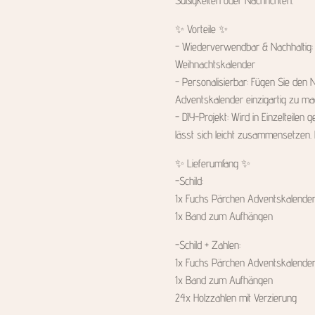
Süßigkeiten oder Nachrichten.
✨️ Vorteile ✨️
- Wiederverwendbar & Nachhaltig: J
Weihnachtskalender
- Personalisierbar: Fügen Sie den
Adventskalender einzigartig zu m
- DIY-Projekt: Wird in Einzelteilen
lässt sich leicht zusammensetzen. 
✨️ Lieferumfang ✨️
-Schild:
1x Fuchs Pärchen Adventskalender 
1x Band zum Aufhängen
-Schild + Zahlen:
1x Fuchs Pärchen Adventskalender 
1x Band zum Aufhängen
24x Holzzahlen mit Verzierung