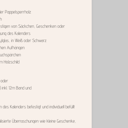
der Pappelsperrholz
ch
estigen von Säckchen, Geschenken oder
gung des Kalenders
ylglas, in Weiß oder Schwarz
chen Aufhängen
Fuchspärchen
m Holzschild
 oder
) inkl. 12m Band und
es Kalenders befestigt und individuell befüllt
onalisierte Überraschungen wie kleine Geschenke,