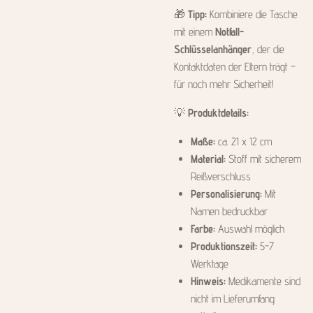
🎁
Tipp:
Kombiniere die Tasche
mit einem
Notfall-
Schlüsselanhänger
, der die
Kontaktdaten der Eltern trägt –
für noch mehr Sicherheit!
💡
Produktdetails:
Maße:
ca. 21 x 12 cm
Material:
Stoff mit sicherem
Reißverschluss
Personalisierung:
Mit
Namen bedruckbar
Farbe:
Auswahl möglich
Produktionszeit:
5-7
Werktage
Hinweis:
Medikamente sind
nicht im Lieferumfang