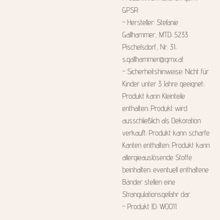
GPSR:
- Hersteller: Stefanie
Gallhammer, MTD; 5233
Pischelsdorf, Nr. 31;
s.gallhammer@gmx.at
- Sicherheitshinweise: Nicht für
Kinder unter 3 Jahre geeignet;
Produkt kann Kleinteile
enthalten; Produkt wird
ausschließlich als Dekoration
verkauft; Produkt kann scharfe
Kanten enthalten; Produkt kann
allergieauslösende Stoffe
beinhalten; eventuell enthaltene
Bänder stellen eine
Strangulationsgefahr dar.
- Produkt ID: W0011