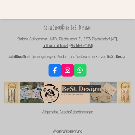
SchilDino® by BeSt Design
Stefanie Gallhammer, MTD, Pischelsdorf 31, 5233 Pischelsdorf (AT),
hello@schildino.at
+
43 664 6113511
SchilDino®
ist die eingetragene Kinder- und Verkaufsmarke von
BeSt Design
.
F
I
W
a
n
h
c
s
a
e
t
t
b
a
s
o
g
A
o
r
p
Allgemeine Geschäftsbedingungen
k
a
p
m
Widerrufsbelehrung