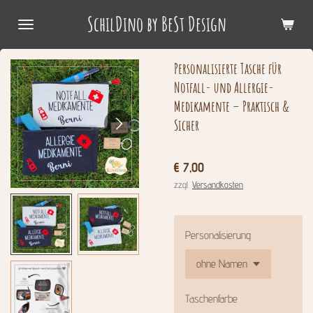
Zum
SchilDino by BeSt Design
Hauptinhalt
springen
Personalisierte Tasche für
Notfall- und Allergie-
Medikamente – Praktisch &
Sicher
€ 7,00
zzgl.
Versandkosten
Personalisierung
Taschenfarbe