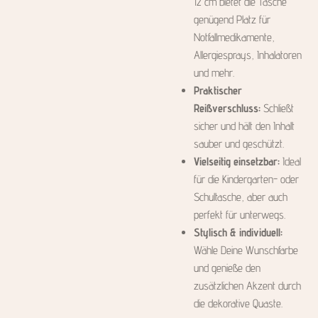
12 cm bietet die Tasche
genügend Platz für
Notfallmedikamente,
Allergiesprays, Inhalatoren
und mehr.
Praktischer
Reißverschluss:
Schließt
sicher und hält den Inhalt
sauber und geschützt.
Vielseitig einsetzbar:
Ideal
für die Kindergarten- oder
Schultasche, aber auch
perfekt für unterwegs.
Stylisch & individuell:
Wähle Deine Wunschfarbe
und genieße den
zusätzlichen Akzent durch
die dekorative Quaste.